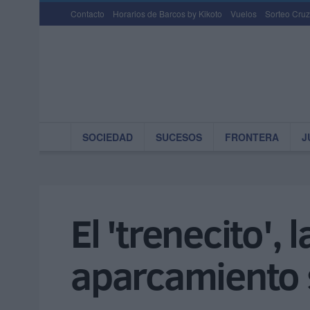
Contacto
Horarios de Barcos by Kikoto
Vuelos
Sorteo Cruz
SOCIEDAD
SUCESOS
FRONTERA
J
El 'trenecito', 
aparcamiento 