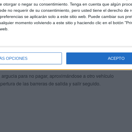
e otorgar o negar su consentimiento.
Tenga en cuenta que algún proc
de no requerir de su consentimiento, pero usted tiene el derecho de r
referencias se aplicarán solo a este sitio web. Puede cambiar sus pref
alquier momento volviendo a este sitio y haciendo clic en el botón "Pri
 web.
ular de la empresa que gestiona el parking, no la
barrera por cuanto el error deviene de la conducta del
ncidencia, adquiriendo su ticket de entrada”, considera la
ÁS OPCIONES
ACEPTO
 argucia para no pagar, aproximándose a otro vehículo
pertura de las barreras de salida y salir seguido.