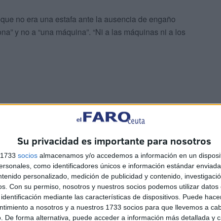
que no era una estafa ante la ausencia de engaño
na” y no a “una máquina”. “Ni a las máquinas ni a los
a persona
Su privacidad es importante para nosotros
s 1733
socios
almacenamos y/o accedemos a información en un disposit
 de la operativa comercial de los parkings se parte de la
sonales, como identificadores únicos e información estándar enviada 
et de entrada tiene solvencia para hacer frente al pago
ntenido personalizado, medición de publicidad y contenido, investigaci
ariencia de solvencia que se desprende del mero hecho
os.
Con su permiso, nosotros y nuestros socios podemos utilizar datos 
ntrada”.
identificación mediante las características de dispositivos. Puede hacer
ntimiento a nosotros y a nuestros 1733 socios para que llevemos a ca
. De forma alternativa, puede acceder a información más detallada y 