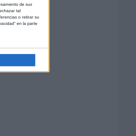
esamiento de sus
echazar tal
erencias o retirar su
vacidad" en la parte