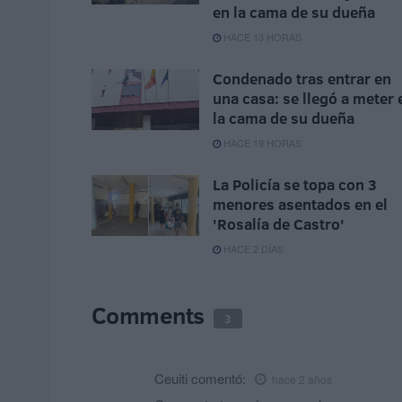
en la cama de su dueña
HACE 13 HORAS
Condenado tras entrar en
una casa: se llegó a meter 
la cama de su dueña
HACE 19 HORAS
La Policía se topa con 3
menores asentados en el
'Rosalía de Castro'
HACE 2 DÍAS
Comments
3
Ceuiti
comentó:
hace 2 años