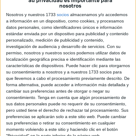
Su privacidad es importante para
grabada por FaroTV, dio la vuelta por todo
Marruecos
.
nosotros
Yassin fue así protagonista incluso de los
informativos de
Nosotros y nuestros 1733
socios
almacenamos y/o accedemos
su propio país que se hicieron eco de la noticia de El
a información en un dispositivo, como cookies, y procesamos
Faro de Ceuta.
Llamaba la atención que este joven se
datos personales, como identificadores únicos e información
estándar enviada por un dispositivo para publicidad y contenido
hubiera servido de una pelota de fútbol comprada por 2
personalizado, medición de publicidad y contenido,
euros en Castillejos para arrojarse al mar usándola como
investigación de audiencia y desarrollo de servicios.
Con su
forma de mantenerse a flote. “No sabía nadar bien y me
permiso, nosotros y nuestros socios podemos utilizar datos de
metí con esa pelota, me hizo el favor de salvarme la vida”,
localización geográfica precisa e identificación mediante las
características de dispositivos. Puede hacer clic para otorgarnos
explica este oriundo de Chauen, de 23 años, que ahora
su consentimiento a nosotros y a nuestros 1733 socios para
vive en
Algeciras
en donde lleva residiendo siete meses.
que llevemos a cabo el procesamiento previamente descrito. De
forma alternativa, puede acceder a información más detallada y
En todo este tiempo Yassin no se ha olvidado de Ceuta,
cambiar sus preferencias antes de otorgar o negar su
tampoco de la
Guardia Civil
a la que está eternamente
consentimiento.
Tenga en cuenta que algún procesamiento de
agradecido por salvarle la vida. En ese momento, dice,
sus datos personales puede no requerir de su consentimiento,
pero usted tiene el derecho de rechazar tal procesamiento. Sus
“solo pensaba en mi madre”. No sabía si terminaría
preferencias se aplicarán solo a este sitio web. Puede cambiar
superando el reto de cruzar de uno a otro lado como lo
sus preferencias o retirar su consentimiento en cualquier
habían hecho otros compatriotas. De frente tenía al
momento volviendo a este sitio y haciendo clic en el botón
Servicio Marítimo cuyos agentes le arrojaban un chaleco
"Privacidad" en la parte inferior de la página web.