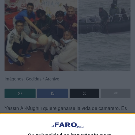
Imágenes: Cedidas / Archivo
Yassin Al-Mughili quiere ganarse la vida de camarero. Es
lo que solía hacer en Marruecos, antes de que en marzo
de 2021 cruzara a nado el
espigón del Tarajal
de Ceuta
en pleno temporal, arriesgando su vida. Aquella imagen,