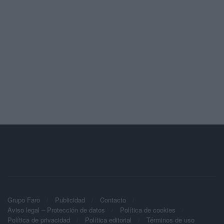
Grupo Faro
Publicidad
Contacto
Aviso legal – Protección de datos
Política de cookies
Política de privacidad
Política editorial
Términos de uso