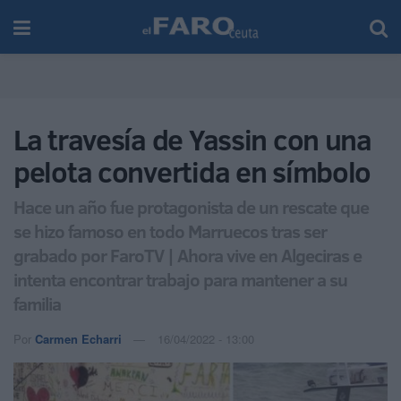
La travesía de Yassin con una
pelota convertida en símbolo
Hace un año fue protagonista de un rescate que
se hizo famoso en todo Marruecos tras ser
grabado por FaroTV | Ahora vive en Algeciras e
intenta encontrar trabajo para mantener a su
familia
Por
Carmen Echarri
16/04/2022 - 13:00