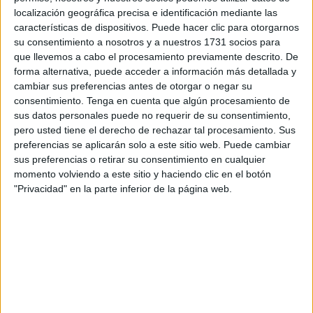
intentaba bordear el espigón del Tarajal.
El temporal no
localización geográfica precisa e identificación mediante las
se lo ha puesto fácil
, registrándose escenas de marcado
características de dispositivos. Puede hacer clic para otorgarnos
riesgo. Esta intervención se sumaba a las llevadas a cabo
su consentimiento a nosotros y a nuestros 1731 socios para
durante la tarde, que han provocado actuaciones tanto de
que llevemos a cabo el procesamiento previamente descrito. De
forma alternativa, puede acceder a información más detallada y
la Benemérita como de la gendarmería marroquí. Y es que
cambiar sus preferencias antes de otorgar o negar su
a primera hora, el Instituto Armado rescataba a un joven
consentimiento.
Tenga en cuenta que algún procesamiento de
tras superar a nado el espigón, mientras que Marruecos
sus datos personales puede no requerir de su consentimiento,
hacía lo propio con otros tres. Así hasta llegar a esta
pero usted tiene el derecho de rechazar tal procesamiento. Sus
preferencias se aplicarán solo a este sitio web. Puede cambiar
historia que ha terminado con el mejor de los resultados:
sus preferencias o retirar su consentimiento en cualquier
con este marroquí llamado Yassin, sano y salvo trasladado
momento volviendo a este sitio y haciendo clic en el botón
al puerto deportivo antes de hacerse cargo del mismo la
"Privacidad" en la parte inferior de la página web.
Cruz Roja.
Enfundado en un traje de neopreno ha sido, sin pensarlo,
protagonista de un pase arriesgado en el que el temporal
se empeñaba en arrastrarlo. Las brazadas más
complicadas se producían en el lado marroquí, hasta que
el propio movimiento del mar lo llevaba al lado español. Y