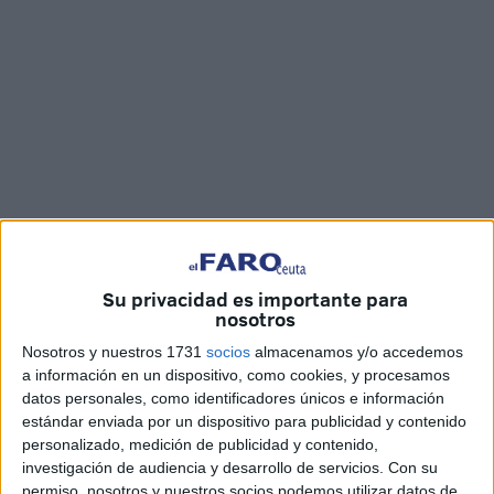
Imágenes: Cristian Marfil
Su privacidad es importante para
nosotros
Nosotros y nuestros 1731
socios
almacenamos y/o accedemos
a información en un dispositivo, como cookies, y procesamos
Agentes del Servicio Marítimo de la
Guardia Civil
de
datos personales, como identificadores únicos e información
Ceuta han rescatado en la tarde de este lunes a un
estándar enviada por un dispositivo para publicidad y contenido
inmigrante marroquí, originario de Chauen, después de
personalizado, medición de publicidad y contenido,
vivirse momentos angustiosos en los que el joven
investigación de audiencia y desarrollo de servicios.
Con su
permiso, nosotros y nuestros socios podemos utilizar datos de