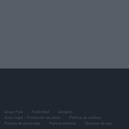
Grupo Faro
Publicidad
Contacto
Aviso legal – Protección de datos
Política de cookies
Política de privacidad
Política editorial
Términos de uso