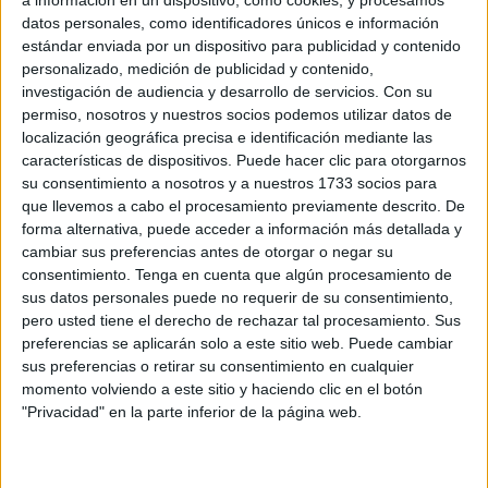
datos personales, como identificadores únicos e información
Marruecos para fines farmacéuticos e industriales.
estándar enviada por un dispositivo para publicidad y contenido
personalizado, medición de publicidad y contenido,
Este agricultor marroquí de 56 años forma parte de
investigación de audiencia y desarrollo de servicios.
Con su
decenas de miles de personas que han vivido siempre del
permiso, nosotros y nuestros socios podemos utilizar datos de
cannabis en las regiones montañosas del Rif en el norte
localización geográfica precisa e identificación mediante las
de Marruecos, uno de los principales productores
características de dispositivos. Puede hacer clic para otorgarnos
su consentimiento a nosotros y a nuestros 1733 socios para
mundiales de esta planta de la que deriva el hachís.
que llevemos a cabo el procesamiento previamente descrito. De
forma alternativa, puede acceder a información más detallada y
“Vivir con dignidad”
cambiar sus preferencias antes de otorgar o negar su
consentimiento.
Tenga en cuenta que algún procesamiento de
El objetivo del gobierno con la legalización, que afecta
sus datos personales puede no requerir de su consentimiento,
pero usted tiene el derecho de rechazar tal procesamiento. Sus
exclusivamente las tres provincias rifeñas de Alhucemas,
preferencias se aplicarán solo a este sitio web. Puede cambiar
Chaouen y Taounat, es mejorar el nivel de vida de cerca
sus preferencias o retirar su consentimiento en cualquier
de 60.000 familias de condición humilde que viven del
momento volviendo a este sitio y haciendo clic en el botón
cannabis y que son generalmente propietarios de
"Privacidad" en la parte inferior de la página web.
pequeñas explotaciones, según datos oficiales de 2021.
“Antes hemos sufrido mucho. En cuanto nos percatábamos