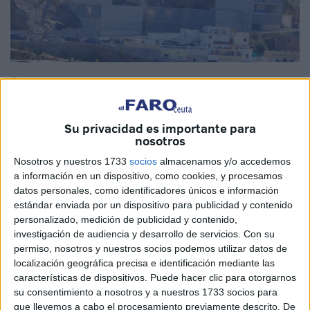
Quino
Su privacidad es importante para
nosotros
La publicación de la licitación para la construcción de 102
Nosotros y nuestros 1733
socios
almacenamos y/o accedemos
viviendas públicas en Pozo Rayo es, sin duda, una de
a información en un dispositivo, como cookies, y procesamos
esas noticias que merecen ser recibidas con optimismo.
datos personales, como identificadores únicos e información
estándar enviada por un dispositivo para publicidad y contenido
No se trata únicamente de un trámite administrativo ni de
personalizado, medición de publicidad y contenido,
un anuncio más dentro de la agenda política. Es el inicio
investigación de audiencia y desarrollo de servicios.
Con su
tangible de una respuesta a uno de los principales
permiso, nosotros y nuestros socios podemos utilizar datos de
localización geográfica precisa e identificación mediante las
problemas que arrastra Ceuta desde hace años: el acceso
características de dispositivos. Puede hacer clic para otorgarnos
a una vivienda digna y asequible.
su consentimiento a nosotros y a nuestros 1733 socios para
que llevemos a cabo el procesamiento previamente descrito. De