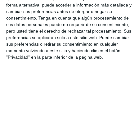
Durante demasiado tiempo, la vivienda pública ha sido en
forma alternativa, puede acceder a información más detallada y
muchas ocasiones un concepto asociado a planes que
cambiar sus preferencias antes de otorgar o negar su
nunca terminaban de arrancar, a promesas aplazadas o a
consentimiento.
Tenga en cuenta que algún procesamiento de
sus datos personales puede no requerir de su consentimiento,
proyectos atrapados entre la burocracia y la falta de
pero usted tiene el derecho de rechazar tal procesamiento. Sus
financiación. Por eso, que la Ciudad haya iniciado ya el
preferencias se aplicarán solo a este sitio web. Puede cambiar
proceso de licitación supone algo importante: pasar de las
sus preferencias o retirar su consentimiento en cualquier
palabras a los hechos.
momento volviendo a este sitio y haciendo clic en el botón
"Privacidad" en la parte inferior de la página web.
La promoción de Pozo Rayo forma parte de un plan mucho
más amplio, que prevé cerca de un millar de viviendas
asequibles y sociales en distintos puntos de Ceuta.
La magnitud de la inversión -más de 90 millones de euros
comprometidos- refleja que estamos ante una apuesta
estratégica y no ante una actuación aislada. Y eso merece
ser reconocido.
Pero, además, el proyecto incorpora elementos
especialmente relevantes. La utilización de técnicas