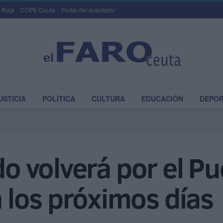
 Roja
COPE Ceuta
Portal del suscriptor
USTICIA
POLÍTICA
CULTURA
EDUCACIÓN
DEPO
do volverá por el P
los próximos días