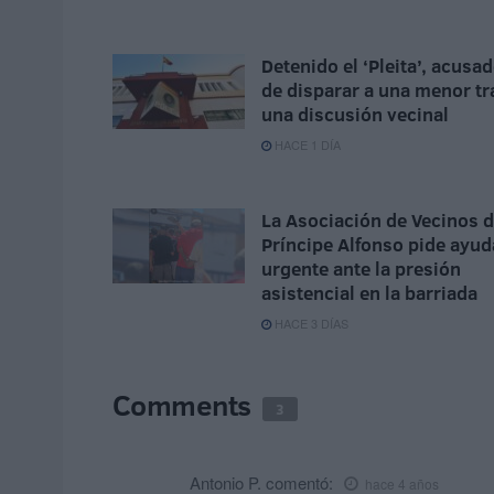
Detenido el ‘Pleita’, acusa
de disparar a una menor tr
una discusión vecinal
HACE 1 DÍA
La Asociación de Vecinos d
Príncipe Alfonso pide ayud
urgente ante la presión
asistencial en la barriada
HACE 3 DÍAS
Comments
3
Antonio P.
comentó:
hace 4 años