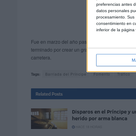
preferencias antes d
datos personales pue
procesamiento. Sus p
consentimiento en cu
inferior de la página
Fue en marzo del año pasado cuando se abrió est
terminado por crear un gran problema en la conex
carretera.
M
Tags:
Barriada del Príncipe
Fomento
Tráfico
Related
Posts
Disparos en el Príncipe y u
herido por arma blanca
HACE 18 HORAS