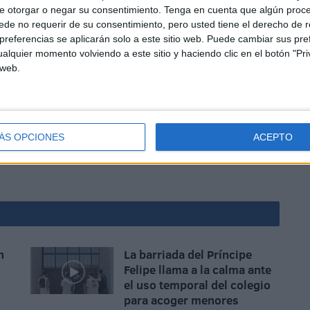
e otorgar o negar su consentimiento.
Tenga en cuenta que algún proc
de no requerir de su consentimiento, pero usted tiene el derecho de r
referencias se aplicarán solo a este sitio web. Puede cambiar sus pref
alquier momento volviendo a este sitio y haciendo clic en el botón "Pri
 web.
e gran agujero que ha impedido el tráfico y que ha
ión viaria debido a la imposibilidad de pasar por esta
ÁS OPCIONES
ACEPTO
n
La barriada del Príncipe
Felipe llama a la calma ante
el uso temporal del colegio
para acoger menores