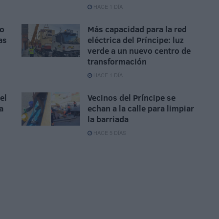
HACE 1 DÍA
do
Más capacidad para la red
as
eléctrica del Príncipe: luz
verde a un nuevo centro de
transformación
HACE 1 DÍA
el
Vecinos del Príncipe se
a
echan a la calle para limpiar
la barriada
HACE 5 DÍAS