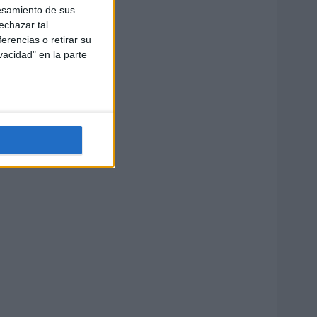
esamiento de sus
echazar tal
erencias o retirar su
vacidad" en la parte