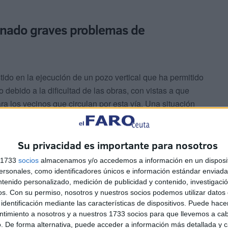
onado graves problemas de
tido en la ejecución de un pozo vertical que ha permitido
 debido a la dificultad de las obras, con vistas a que
a los vecinos que circulan por esta vía. Una situación
pero que pudo causar una desgracia de envergadura.
Su privacidad es importante para nosotros
s 1733
socios
almacenamos y/o accedemos a información en un disposit
sonales, como identificadores únicos e información estándar enviada 
ntenido personalizado, medición de publicidad y contenido, investigaci
os.
Con su permiso, nosotros y nuestros socios podemos utilizar datos 
por finalizadas, han sido un quebradero de cabeza para
identificación mediante las características de dispositivos. Puede hacer
stán a pocos días de poder circular por este punto sin
ntimiento a nosotros y a nuestros 1733 socios para que llevemos a ca
ríncipe Alfonso.
. De forma alternativa, puede acceder a información más detallada y 