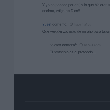
Y yo he pasado por ahí, y lo que hicieron 
encima, válgame Dios!!
Yusef
comentó:
hace 4 años
Que vergüenza, más de un año para tapar
pelotas
comentó:
hace 4 años
El protocolo es el protocolo...