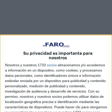
Su privacidad es importante para
nosotros
Fotos: Reduan Ben Zakour / Vídeo: Marina Risco
Nosotros y nuestros 1733
socios
almacenamos y/o accedemos
a información en un dispositivo, como cookies, y procesamos
datos personales, como identificadores únicos e información
estándar enviada por un dispositivo para publicidad y contenido
Casi seis meses después de que se produjera en extrañas
personalizado, medición de publicidad y contenido,
circunstancias
un enorme boquete de varios metros de
investigación de audiencia y desarrollo de servicios.
Con su
permiso, nosotros y nuestros socios podemos utilizar datos de
diámetro
en la zona del antiguo
puente del Quemadero
localización geográfica precisa e identificación mediante las
todo sigue igual. Y es que el socavón que entonces se
características de dispositivos. Puede hacer clic para otorgarnos
produjo en esta vía de entrada y salida a la
barriada del