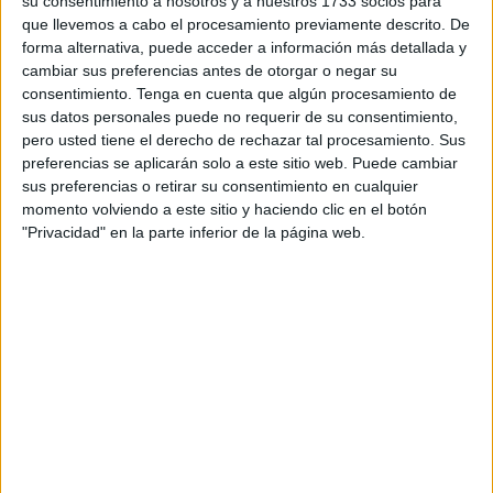
su consentimiento a nosotros y a nuestros 1733 socios para
Príncipe
aún no está arreglado al cien por cien y parece
que llevemos a cabo el procesamiento previamente descrito. De
forma alternativa, puede acceder a información más detallada y
que los vecinos de Ceuta que por allí pasaban a diario
cambiar sus preferencias antes de otorgar o negar su
tendrán que seguir esperando para poder hacerlo.
consentimiento.
Tenga en cuenta que algún procesamiento de
sus datos personales puede no requerir de su consentimiento,
El mantenimiento de los diferentes espacios que
pero usted tiene el derecho de rechazar tal procesamiento. Sus
configuran la ciudad es una de las cuestiones que más
preferencias se aplicarán solo a este sitio web. Puede cambiar
preocupan en el día a día de los ceutíes y también del
sus preferencias o retirar su consentimiento en cualquier
momento volviendo a este sitio y haciendo clic en el botón
Ejecutivo local, aunque la Consejería de
Fomento
y
"Privacidad" en la parte inferior de la página web.
Turismo inició solo hace algo más de un mes las obras
para reparar el socavón abierto en el Puente del
Quemadero. Los trabajos consisten en la ejecución de un
pozo vertical que permita acceder a la zona. Por ello, los
operarios de Tragsa siguen avanzando poco a poco, pero
sin prisas, debido a la dificultad de las obras y con el
objetivo de que todo quede en las mejores condiciones
para cuando se reabra la circulación por esta vía.
Este lugar aún sigue delimitado con vallas desde que en