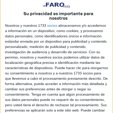
Arenillas con fecha de 1 de septiembre de 2025, informa
del
archivo de dos procedimientos
al
no haber sido
Su privacidad es importante para
posible localizar a los titulares
en su último domicilio
nosotros
conocido.
Nosotros y nuestros 1733
socios
almacenamos y/o accedemos
La medida se enmarca en lo previsto en el artículo 44 de la
a información en un dispositivo, como cookies, y procesamos
datos personales, como identificadores únicos e información
Ley de Procedimiento Administrativo Común de las
estándar enviada por un dispositivo para publicidad y contenido
Administraciones Públicas, que obliga a notificar
por
personalizado, medición de publicidad y contenido,
edicto cuando no se consigue contactar
investigación de audiencia y desarrollo de servicios.
Con su
personalmente con los interesados
.
permiso, nosotros y nuestros socios podemos utilizar datos de
localización geográfica precisa e identificación mediante las
Estos expedientes quedan archivados, aunque
los
características de dispositivos. Puede hacer clic para otorgarnos
su consentimiento a nosotros y a nuestros 1733 socios para
afectados pueden recurrir en el plazo de un mes
ante el
que llevemos a cabo el procesamiento previamente descrito. De
Director General de Tráfico, conforme a los artículos 121 y
forma alternativa, puede acceder a información más detallada y
122 de la misma norma.
cambiar sus preferencias antes de otorgar o negar su
consentimiento.
Tenga en cuenta que algún procesamiento de
Canjes de permisos: un trámite
sus datos personales puede no requerir de su consentimiento,
pero usted tiene el derecho de rechazar tal procesamiento. Sus
habitual en Ceuta
preferencias se aplicarán solo a este sitio web. Puede cambiar