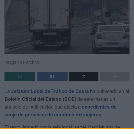
Imagen de archivo
La
Jefatura Local de Tráfico de Ceuta
ha publicado en el
Boletín Oficial del Estado (BOE)
de este martes un
anuncio de notificación que afecta a
expedientes de
canje de permisos de conducir extranjeros
.
El texto, firmado por la jefa local Isabel Martí Muñoz de