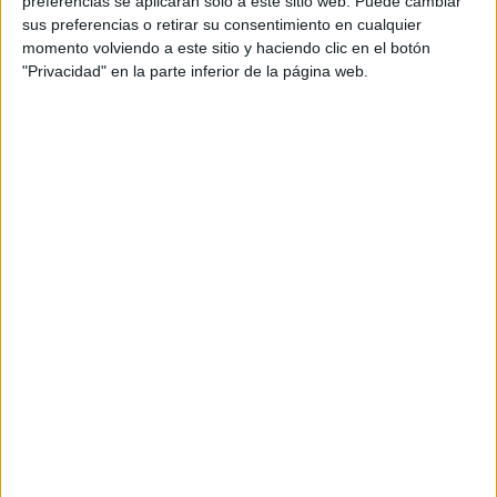
Añadió que desde el año pasado acude a un
centro de
preferencias se aplicarán solo a este sitio web. Puede cambiar
sus preferencias o retirar su consentimiento en cualquier
desintoxicación en Marbella
, aunque reconoció que
no
momento volviendo a este sitio y haciendo clic en el botón
ha logrado abandonar el consumo
por completo.
"Privacidad" en la parte inferior de la página web.
“Quería entregar la droga para aliviar mis deudas”,
confiesa el acusado.