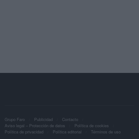
Grupo Faro
Publicidad
Contacto
Aviso legal – Protección de datos
Política de cookies
Política de privacidad
Política editorial
Términos de uso