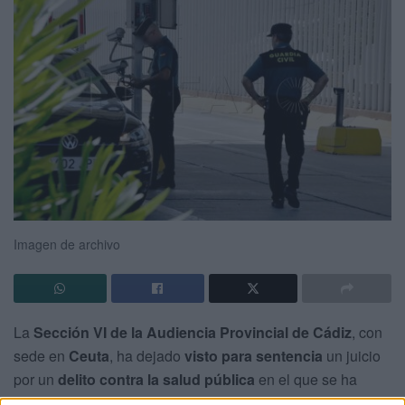
Imagen de archivo
La
Sección VI de la Audiencia Provincial de Cádiz
, con
sede en
Ceuta
, ha dejado
visto para sentencia
un juicio
por un
delito contra la salud pública
en el que se ha
debatido no la autoría de los hechos, sino la
capacidad