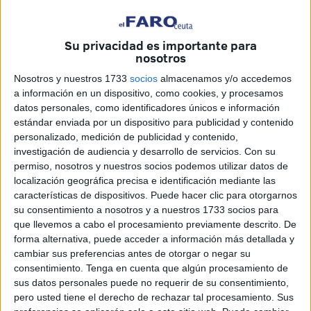
volitiva del acusado
.
Su privacidad es importante para
Este fue
interceptado con
dos kilos de cocaína
en su
nosotros
vehículo tras desembarcar en el
puerto ceutí
procedente
Nosotros y nuestros 1733
socios
almacenamos y/o accedemos
de
Algeciras
, en el mes de
marzo
de este año.
a información en un dispositivo, como cookies, y procesamos
datos personales, como identificadores únicos e información
Durante la vista oral, el acusado
reconoció los hechos
estándar enviada por un dispositivo para publicidad y contenido
desde el inicio, admitiendo que transportaba la droga, pero
personalizado, medición de publicidad y contenido,
explicó que lo hizo bajo una
grave adicción a la cocaína
investigación de audiencia y desarrollo de servicios.
Con su
que padece desde hace años. “
Llevo muchos años
permiso, nosotros y nuestros socios podemos utilizar datos de
localización geográfica precisa e identificación mediante las
consumiendo
, y desde hace dos es algo continuo, todos
características de dispositivos. Puede hacer clic para otorgarnos
los días”, relató ante el tribunal.
su consentimiento a nosotros y a nuestros 1733 socios para
que llevemos a cabo el procesamiento previamente descrito. De
Según su declaración, había
consumido droga antes de
forma alternativa, puede acceder a información más detallada y
embarcar
en el ferry y apenas recordaba con claridad el
cambiar sus preferencias antes de otorgar o negar su
momento de su detención porque se encontraba
bajo los
consentimiento.
Tenga en cuenta que algún procesamiento de
efectos de los estupefacientes
.
sus datos personales puede no requerir de su consentimiento,
pero usted tiene el derecho de rechazar tal procesamiento. Sus