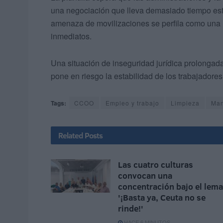
una negociación que lleva demasiado tiempo esta
amenaza de movilizaciones se perfila como una 
inmediatos.
Una situación de inseguridad jurídica prolongada n
pone en riesgo la estabilidad de los trabajadores
Tags:
CCOO
Empleo y trabajo
Limpieza
Man
Related
Posts
Las cuatro culturas
convocan una
concentración bajo el lema
'¡Basta ya, Ceuta no se
rinde!'
HACE 6 MINUTOS