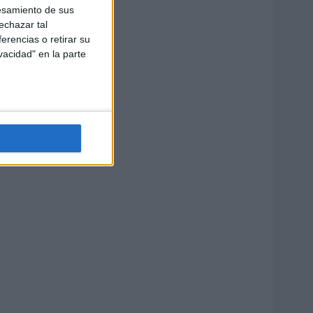
esamiento de sus
echazar tal
erencias o retirar su
vacidad" en la parte