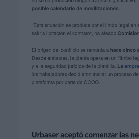
no se ha producido ningún avance significativo, l
posible calendario de movilizaciones.
"Esta situación se produce por el limbo legal en 
salir a licitación el contrato", ha afeado
Comision
El origen del conflicto se remonta a
hace cinco 
Desde entonces, la planta opera en un "limbo leg
y a la seguridad jurídica de la plantilla.
La
empre
los trabajadores decidieron iniciar un proceso 
plataforma por parte de CCOO.
Urbaser aceptó comenzar las ne