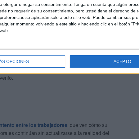
e otorgar o negar su consentimiento.
Tenga en cuenta que algún proc
alguno desde la administración para que se avalara el
de no requerir de su consentimiento, pero usted tiene el derecho de r
al de la plantilla, incluso en un contexto de transición
referencias se aplicarán solo a este sitio web. Puede cambiar sus pref
alquier momento volviendo a este sitio y haciendo clic en el botón "Pri
 web.
mbiado
do más de un mes desde aquella reunión sin que se haya
esa para reactivar la negociación o proceder a la firma
ÁS OPCIONES
ACEPTO
ido un mes de dicha reunión aún no se haya
venio.
tento entre los trabajadores
, que ven cómo su
orales continúan sin actualizarse a la realidad del