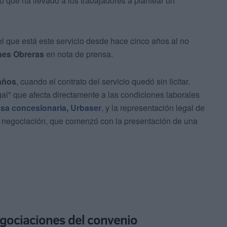
o que ha llevado a los trabajadores a plantear un
el que está este servicio desde hace cinco años al no
es Obreras
en nota de prensa.
años
, cuando el contrato del servicio quedó sin licitar.
al" que afecta directamente a las condiciones laborales
sa concesionaria, Urbaser
,
y la representación legal de
de negociación, que comenzó con la presentación de una
gociaciones del convenio