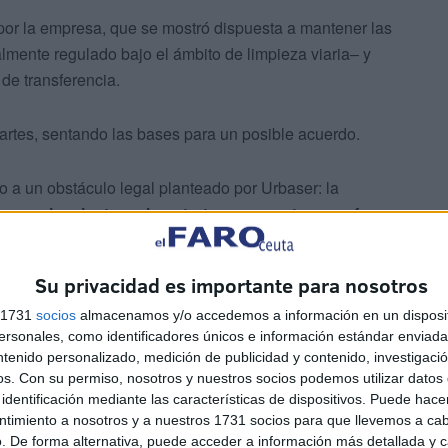
 por la empresa, que se mostró dispuesta a mantener las
lmente regulado bajo el ámbito de limpieza viaria– y
 de transferencia.
artes, sentando las bases para un posible acuerdo.
 a un obstáculo legal planteado por Urbaser: la
convenio mientras el contrato se encontrara en fase
ción a otra empresa podría poner en cuestión la validez
Su privacidad es importante para nosotros
s 1731
socios
almacenamos y/o accedemos a información en un disposit
sonales, como identificadores únicos e información estándar enviada 
ntenido personalizado, medición de publicidad y contenido, investigaci
os.
Con su permiso, nosotros y nuestros socios podemos utilizar datos 
identificación mediante las características de dispositivos. Puede hacer
e CCOO, Mohamed Chergui,
mantuvo una reunión con
ntimiento a nosotros y a nuestros 1731 socios para que llevemos a ca
icios Urbanos, Alejandro Ramírez. En dicho encuentro,
. De forma alternativa, puede acceder a información más detallada y 