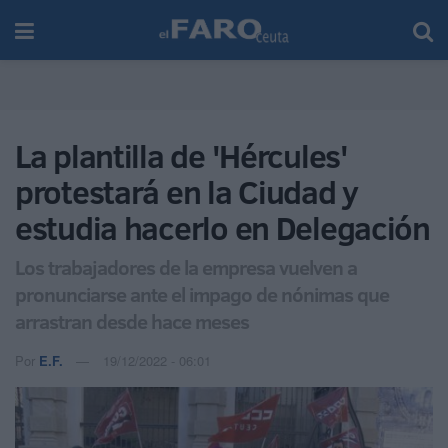
La plantilla de 'Hércules'
protestará en la Ciudad y
estudia hacerlo en Delegación
Los trabajadores de la empresa vuelven a
pronunciarse ante el impago de nónimas que
arrastran desde hace meses
Por
E.F.
19/12/2022 - 06:01