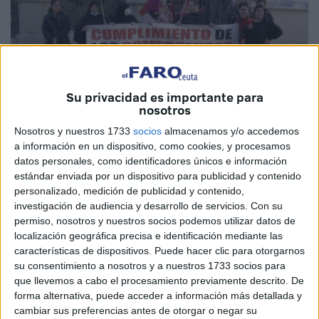
Su privacidad es importante para
nosotros
Nosotros y nuestros 1733
socios
almacenamos y/o accedemos
Imagen de Archivo
a información en un dispositivo, como cookies, y procesamos
datos personales, como identificadores únicos e información
estándar enviada por un dispositivo para publicidad y contenido
personalizado, medición de publicidad y contenido,
investigación de audiencia y desarrollo de servicios.
Con su
Los empleados de la
empresa
Hércules han decidido
permiso, nosotros y nuestros socios podemos utilizar datos de
volver a movilizarse
como “medida de protesta” para que
localización geográfica precisa e identificación mediante las
se les abone todas las nóminas que se les debe durante
características de dispositivos. Puede hacer clic para otorgarnos
todo el presente año. La
manifestación
tendrá lugar el
su consentimiento a nosotros y a nuestros 1733 socios para
que llevemos a cabo el procesamiento previamente descrito. De
próximo miércoles 21 y jueves 22 de diciembre en distintos
forma alternativa, puede acceder a información más detallada y
sitios de la ciudad de
Ceuta
.
cambiar sus preferencias antes de otorgar o negar su