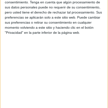
consentimiento.
Tenga en cuenta que algún procesamiento de
“Si no cobrar en tiempo y forma es un problema en
sus datos personales puede no requerir de su consentimiento,
cualquier época del año, no hacerlo a las puertas de la
pero usted tiene el derecho de rechazar tal procesamiento. Sus
Navidad, se convierte en un problema de mayor
preferencias se aplicarán solo a este sitio web. Puede cambiar
sus preferencias o retirar su consentimiento en cualquier
envergadura”. Dichas movilizaciones se hacen “para que
momento volviendo a este sitio y haciendo clic en el botón
la empresa pague de una vez por todas, y se ponga al día
"Privacidad" en la parte inferior de la página web.
con sus trabajadores antes de que concluya 2022”.
aseguran desde el Sindicato.
El miércoles se hará la primera concentración, que será a
partir de las 10:00 horas en la puerta del
Ayuntamiento
de
la ciudad. La segunda, a la misma hora pero en distinto
sitio: la harán en las puertas de las oficinas de la empresa
Hércules, situada en la calle Independencia número 7.
Estas manifestaciones, se celebran también con el
objetivo para que la Ciudad Autónoma de Ceuta “tome las
las medidas necesarias frente a la empresa para que
proceda a cumplir con sus obligaciones, ya que los pliegos