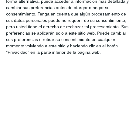
forma alternativa, puede acceder a información más detallada y
“Debemos recordar que son en algunos casos casi tres
cambiar sus preferencias antes de otorgar o negar su
mensualidades lo que se le adeuda a los trabajadores de
consentimiento.
Tenga en cuenta que algún procesamiento de
sus datos personales puede no requerir de su consentimiento,
Hércules servicios generales de integración, y por tanto la
pero usted tiene el derecho de rechazar tal procesamiento. Sus
situación económica de cada uno de ellos y de sus
preferencias se aplicarán solo a este sitio web. Puede cambiar
familias cada día es más caótica”, exponen en una nota.
sus preferencias o retirar su consentimiento en cualquier
momento volviendo a este sitio y haciendo clic en el botón
Penalizar a la empresa por incumplir
"Privacidad" en la parte inferior de la página web.
pliegos: la petición
“Entendemos que al ser la ciudad autónoma la
responsable subsidiaria de esos trabajadores, debe tratar
de buscar una solución a la mayor brevedad posible, en
primer lugar penalizando a la empresa Hércules por
incumplimiento de los pliegos de condiciones de todos los
contratos que mantiene con esta administración”, añaden.
Haciendo eso pero también “cumpliendo con el