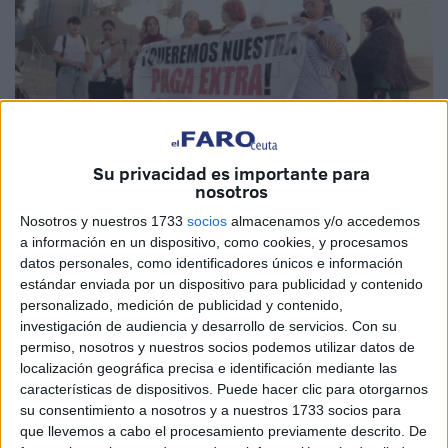
Su privacidad es importante para
nosotros
Imagen de archivo
Nosotros y nuestros 1733
socios
almacenamos y/o accedemos
a información en un dispositivo, como cookies, y procesamos
datos personales, como identificadores únicos e información
estándar enviada por un dispositivo para publicidad y contenido
La plantilla de Hércules
vuelve a las movilizaciones. Este
personalizado, medición de publicidad y contenido,
lunes, entre las 10.00 y las 11.00 los
trabajadores
de la
investigación de audiencia y desarrollo de servicios.
Con su
empresa protestarán ante las puertas del Ayuntamiento, en
permiso, nosotros y nuestros socios podemos utilizar datos de
localización geográfica precisa e identificación mediante las
el marco de una concentración señalada para que el
características de dispositivos. Puede hacer clic para otorgarnos
Gobierno de Ceuta no se olvide de los compromisos. Así
su consentimiento a nosotros y a nuestros 1733 socios para
lo ha trasladado
CCOO
a los medios de comunicación.
que llevemos a cabo el procesamiento previamente descrito. De