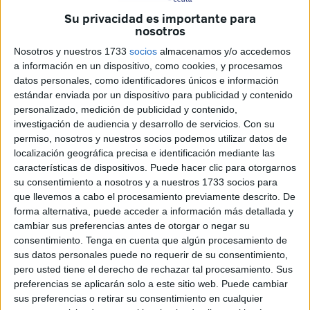
Esa es la nota común de todos estos sucesos: los cuerpos
Su privacidad es importante para
aparecen mutilados, bien con las colas cortadas o las
nosotros
aletas, signo inequívoco de que quedaron atrapados en
Nosotros y nuestros 1733
socios
almacenamos y/o accedemos
redes de
pescadores marroquíes
y les dañaron de esta
a información en un dispositivo, como cookies, y procesamos
manera para que no las rompieran ejerciendo una acción
datos personales, como identificadores únicos e información
estándar enviada por un dispositivo para publicidad y contenido
cruel.
personalizado, medición de publicidad y contenido,
investigación de audiencia y desarrollo de servicios.
Con su
permiso, nosotros y nuestros socios podemos utilizar datos de
localización geográfica precisa e identificación mediante las
características de dispositivos. Puede hacer clic para otorgarnos
su consentimiento a nosotros y a nuestros 1733 socios para
que llevemos a cabo el procesamiento previamente descrito. De
forma alternativa, puede acceder a información más detallada y
cambiar sus preferencias antes de otorgar o negar su
consentimiento.
Tenga en cuenta que algún procesamiento de
sus datos personales puede no requerir de su consentimiento,
pero usted tiene el derecho de rechazar tal procesamiento. Sus
preferencias se aplicarán solo a este sitio web. Puede cambiar
sus preferencias o retirar su consentimiento en cualquier