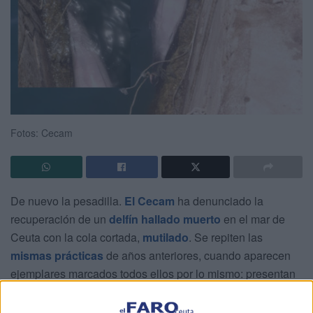
Fotos: Cecam
De nuevo la pesadilla.
El Cecam
ha denunciado la
recuperación de un
delfín hallado muerto
en el mar de
Ceuta con la cola cortada,
mutilado
. Se repiten las
mismas prácticas
de años anteriores, cuando aparecen
ejemplares marcados todos ellos por lo mismo: presentan
cortes causados de forma premeditada.