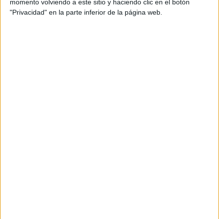
momento volviendo a este sitio y haciendo clic en el botón
"Privacidad" en la parte inferior de la página web.
En otros casos son heridos por hélices de embarcaciones.
Es la lacra de todos los veranos, una lacra denunciada por
asociaciones de ecologistas, pero también por particulares
y entidades como el propio Cecam. Es una sangría
constante a la que no se le pone freno.