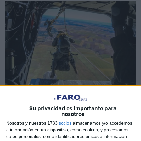
Fotos: Ejército de Tierra
Su privacidad es importante para
nosotros
Nosotros y nuestros 1733
socios
almacenamos y/o accedemos
La
Brigada ‘Almogávares’ VI de Paracaidistas
a información en un dispositivo, como cookies, y procesamos
(BRIPAC)
protagonizará el próximo
sábado 6 de junio
, a
datos personales, como identificadores únicos e información