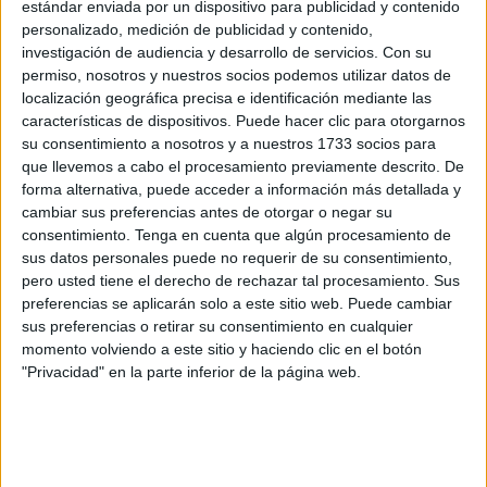
partir de las
11.30 horas
, un lanzamiento paracaidista
estándar enviada por un dispositivo para publicidad y contenido
personalizado, medición de publicidad y contenido,
sobre la
playa de La Ribera
, una actividad enmarcada en
investigación de audiencia y desarrollo de servicios.
Con su
Ceuta en los actos complementarios organizados con
permiso, nosotros y nuestros socios podemos utilizar datos de
motivo del
Día de las Fuerzas Armadas (DIFAS)
que se
localización geográfica precisa e identificación mediante las
celebran en distintos puntos del territorio nacional.
características de dispositivos. Puede hacer clic para otorgarnos
su consentimiento a nosotros y a nuestros 1733 socios para
La exhibición estará a cargo del
equipo de la Compañía
que llevemos a cabo el procesamiento previamente descrito. De
forma alternativa, puede acceder a información más detallada y
de Lanzamiento
de la BRIPAC y se desarrollará siempre
cambiar sus preferencias antes de otorgar o negar su
que las
condiciones meteorológicas
sean favorables. La
consentimiento.
Tenga en cuenta que algún procesamiento de
actividad permitirá acercar a la ciudadanía una de las
sus datos personales puede no requerir de su consentimiento,
capacidades más representativas del
Ejército de Tierra.
pero usted tiene el derecho de rechazar tal procesamiento. Sus
preferencias se aplicarán solo a este sitio web. Puede cambiar
Para la ejecución del salto, los paracaidistas contarán con
sus preferencias o retirar su consentimiento en cualquier
momento volviendo a este sitio y haciendo clic en el botón
el apoyo de una aeronave
HU-21 (AS 332 Súper Puma)
"Privacidad" en la parte inferior de la página web.
perteneciente al
Batallón de Helicópteros de Maniobra
VI (BHELMA VI)
del
Mando de Canarias del Ejército de
Tierra
, que será la encargada de efectuar las maniobras
necesarias para el lanzamiento.