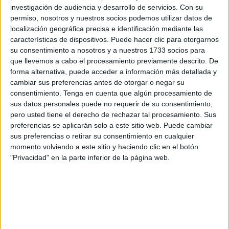
llamamiento a los vecinos de la barriada para que "cuiden
investigación de audiencia y desarrollo de servicios.
Con su
el mobiliario" puesto que cosas así terminan por afectar a
permiso, nosotros y nuestros socios podemos utilizar datos de
todos los residentes de la zona. "Nos cuesta mucho
localización geográfica precisa e identificación mediante las
conseguir las cosas para la barriada y encima cuando las
características de dispositivos. Puede hacer clic para otorgarnos
su consentimiento a nosotros y a nuestros 1733 socios para
conseguimos hay personas que les da igual y acaban
que llevemos a cabo el procesamiento previamente descrito. De
destrozándolo. No es justo", sentenciaba Kamal.
forma alternativa, puede acceder a información más detallada y
cambiar sus preferencias antes de otorgar o negar su
La barriada ceutí del Príncipe es una de las más
consentimiento.
Tenga en cuenta que algún procesamiento de
perjudicadas de la ciudad autónoma. Frecuentes son los
sus datos personales puede no requerir de su consentimiento,
incendios de vehículos o contenedores que se originan en
pero usted tiene el derecho de rechazar tal procesamiento. Sus
preferencias se aplicarán solo a este sitio web. Puede cambiar
su seno, así como también ocurren otros altercados que
sus preferencias o retirar su consentimiento en cualquier
terminan afectando al día a día de los vecinos del barrio.
momento volviendo a este sitio y haciendo clic en el botón
Hace poco
agredían a puñetazos a un trabajador de la
"Privacidad" en la parte inferior de la página web.
construcción que se encontraba en su lugar de
trabajo
, en la zona del zoco. Ahora, los desperfectos en el
alumbrado tras haber sido tiroteadas varias farolas se
suman a otros problemas ya conocidos.