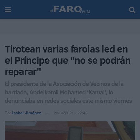
Tirotean varias farolas led en
el Príncipe que "no se podrán
reparar"
El presidente de la Asociación de Vecinos de la
barriada, Abdelkamil Mohamed ‘Kamal', lo
denunciaba en redes sociales este mismo viernes
Por
Isabel Jiménez
23/04/2021 - 22:48