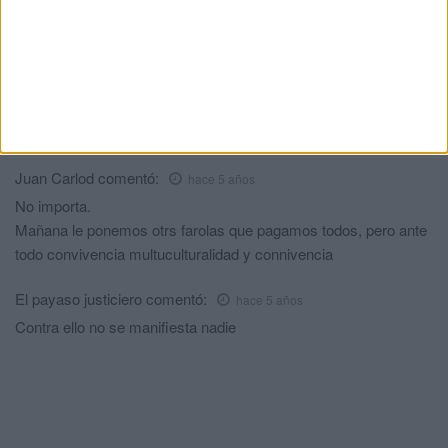
les falta el valor de denunciar a todos esos energúmenos. Que
sepan ustedes que hay páginas web anónimas de la Policía j
Guardia Civil, donde de manera anónima pueden
desenmascarar a todos estos vándalos. Para que el Príncipe
deje de ser un barrio estigmatizado, deben ser sus propios
vecinos quienes den el paso. Vale la pena
Juan Carlod
comentó:
hace 5 años
No importa.
Mañana le ponemos otrs farolas que pagamos todos, pero ante
todo convivencia multuculturalidad y connivencia
El payaso justiciero
comentó:
hace 5 años
Contra ello no se manifiesta nadie