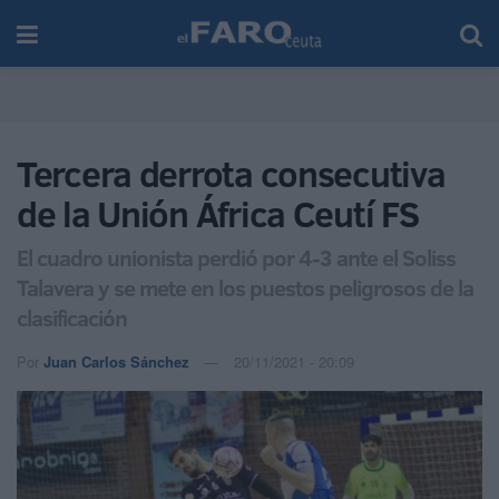
Tercera derrota consecutiva
de la Unión África Ceutí FS
El cuadro unionista perdió por 4-3 ante el Soliss
Talavera y se mete en los puestos peligrosos de la
clasificación
Por
Juan Carlos Sánchez
20/11/2021 - 20:09