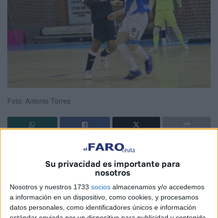
Foto: Antonio Torres
No pudo ser y la
Unión África Ceutí
no pudo sumar nada
positivo al caer derrotado por un marcador de 4-3 frente al
Su privacidad es importante para
nosotros
Soliss Talavera en el
encuentro
disputado en el pabellón
‘Primero de Mayo’.
Nosotros y nuestros 1733
socios
almacenamos y/o accedemos
a información en un dispositivo, como cookies, y procesamos
El
partido
no podía comenzar mejor para la Unión África
datos personales, como identificadores únicos e información
estándar enviada por un dispositivo para publicidad y contenido