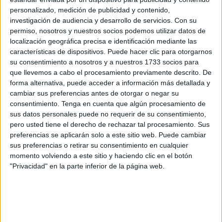
Ceutí ya que todavía no se había cumplido el primer
personalizado, medición de publicidad y contenido,
minuto cuando Colacha aprovechaba un error defensivo
investigación de audiencia y desarrollo de servicios.
Con su
del conjunto talaverano para batir a Álex Pérez.
permiso, nosotros y nuestros socios podemos utilizar datos de
localización geográfica precisa e identificación mediante las
Se ponían las cosas bien para los unionistas que en el
características de dispositivos. Puede hacer clic para otorgarnos
minuto 3 pudo aumentar su ventaja con un disparo de
su consentimiento a nosotros y a nuestros 1733 socios para
Sergio Barberó al que respondió con una buena para el
que llevemos a cabo el procesamiento previamente descrito. De
forma alternativa, puede acceder a información más detallada y
portero del Soliss Talavera.
cambiar sus preferencias antes de otorgar o negar su
consentimiento.
Tenga en cuenta que algún procesamiento de
Pero cuando parecía que el cuadro de Tomás de Dios
sus datos personales puede no requerir de su consentimiento,
tenía el partido controlado comenzó a llegar con peligro el
pero usted tiene el derecho de rechazar tal procesamiento. Sus
cuadro local. Rivera lo intentó con un disparo que se fue
preferencias se aplicarán solo a este sitio web. Puede cambiar
por encima del larguero en el minuto 8 y en el 11 fue Manu
sus preferencias o retirar su consentimiento en cualquier
momento volviendo a este sitio y haciendo clic en el botón
Cebrián el que disparó cruzado pero el balón se fue
"Privacidad" en la parte inferior de la página web.
pegado al palo.
Dani Cabezón apareció en el minuto 12 con dos
intervenciones, la primera a un disparo de Andrés y
seguido a un lanzamiento duro de Carlitos que despejó a