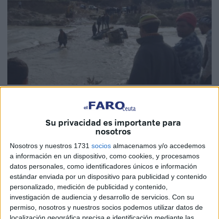
Imagen cedida
Su privacidad es importante para
nosotros
El Ministerio del Interior ha informado sobre las fuertes
Nosotros y nuestros 1731
socios
almacenamos y/o accedemos
a información en un dispositivo, como cookies, y procesamos
tormentas que se produjeron en un total 17 prefecturas y
datos personales, como identificadores únicos e información
provincias del territorio marroquí.
estándar enviada por un dispositivo para publicidad y contenido
personalizado, medición de publicidad y contenido,
El balance provisional del temporal deja 11 muertos entre
investigación de audiencia y desarrollo de servicios.
Con su
las provincias de Tata (siete personas), Tiznit (dos
permiso, nosotros y nuestros socios podemos utilizar datos de
personas) y Er-Rachidia (dos personas, una de ellas de
localización geográfica precisa e identificación mediante las