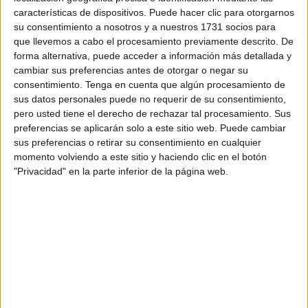
nacionalidad extranjera).
características de dispositivos. Puede hacer clic para otorgarnos
su consentimiento a nosotros y a nuestros 1731 socios para
El portavoz del Ministerio de Interior, Rachid Khalfi, indicó
que llevemos a cabo el procesamiento previamente descrito. De
forma alternativa, puede acceder a información más detallada y
esta mañana en un comunicado que además del os
cambiar sus preferencias antes de otorgar o negar su
fallecidos, en Rabat que las lluvias también dejaron nueve
consentimiento.
Tenga en cuenta que algún procesamiento de
personas desaparecidas por el momento.
sus datos personales puede no requerir de su consentimiento,
pero usted tiene el derecho de rechazar tal procesamiento. Sus
Destacó que las importantes precipitaciones registradas
preferencias se aplicarán solo a este sitio web. Puede cambiar
en los dos últimos días representan aproximadamente la
sus preferencias o retirar su consentimiento en cualquier
momento volviendo a este sitio y haciendo clic en el botón
mitad de las que experimenta la región a lo largo del año.
"Privacidad" en la parte inferior de la página web.
En concreto, se registraron 250 milímetros por hora en
Tata, 203 en Tinguir, 114 en Figuig y 82 en Uarzazate. Las
lluvias intensas afectaron a un total de 17 provincias
marroquíes.
El temporal dejó grandes agravios en las infraestructuras
del país, registrando pérdidas materiales en 40 viviendas,
quedando 24 de ellas completamente devastadas, daños