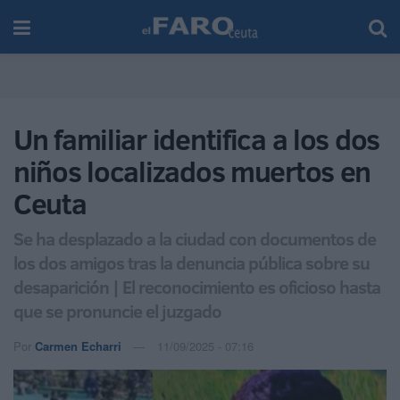
Un familiar identifica a los dos
niños localizados muertos en
Ceuta
Se ha desplazado a la ciudad con documentos de
los dos amigos tras la denuncia pública sobre su
desaparición | El reconocimiento es oficioso hasta
que se pronuncie el juzgado
Por
Carmen Echarri
11/09/2025 - 07:16