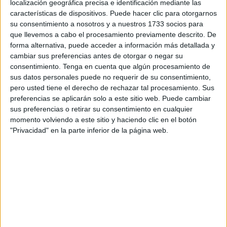
localización geográfica precisa e identificación mediante las
Sus familiares pedían ayuda este pasado fin de semana
características de dispositivos. Puede hacer clic para otorgarnos
porque nada sabían de su paradero, para ello
facilitaban
su consentimiento a nosotros y a nuestros 1733 socios para
las fotografías de los chicos
, confiados en que pudieran
que llevemos a cabo el procesamiento previamente descrito. De
estar a salvo.
forma alternativa, puede acceder a información más detallada y
cambiar sus preferencias antes de otorgar o negar su
Ahora, a falta de que un juzgado dote de oficialidad su
consentimiento.
Tenga en cuenta que algún procesamiento de
sus datos personales puede no requerir de su consentimiento,
reconocimiento, se ha concluido que
eran los dos niños
pero usted tiene el derecho de rechazar tal procesamiento. Sus
hallados muertos el pasado viernes
en el Sarchal y
preferencias se aplicarán solo a este sitio web. Puede cambiar
Recinto con solo horas de diferencia.
sus preferencias o retirar su consentimiento en cualquier
momento volviendo a este sitio y haciendo clic en el botón
Llegada de un familiar a Ceuta
"Privacidad" en la parte inferior de la página web.
Un
familiar ha podido trasladarse a Ceuta
para
identificar sus cuerpos, aportando además
documentos
de los dos amigos
que habían emprendido travesía
juntos desde Marruecos.
Ambos son originarios de la zona de Beni Said,
en las