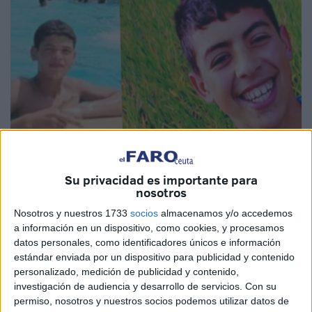
Su privacidad es importante para
Imagen de archivo
nosotros
Nosotros y nuestros 1733
socios
almacenamos y/o accedemos
a información en un dispositivo, como cookies, y procesamos
datos personales, como identificadores únicos e información
Eran solo unos niños
. Los dos
salieron juntos de
estándar enviada por un dispositivo para publicidad y contenido
personalizado, medición de publicidad y contenido,
Marruecos
y los dos han muerto en las aguas de Ceuta.
investigación de audiencia y desarrollo de servicios.
Con su
Se llamaban
Tawfiq y Mohamed.
permiso, nosotros y nuestros socios podemos utilizar datos de