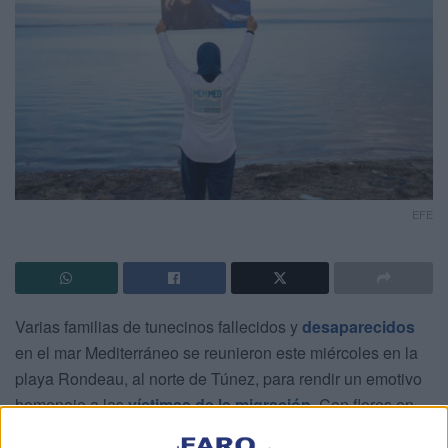
EFE
Varias familias de tunecinos fallecidos y
desaparecidos
en el mar Mediterráneo se reunieron este miércoles en la
playa Rondeau, al norte de Túnez, para rendir un emotivo
homenaje a las
víctimas de la migración
. Con flores en
las manos, las familias conmemoraron tanto la tragedia de