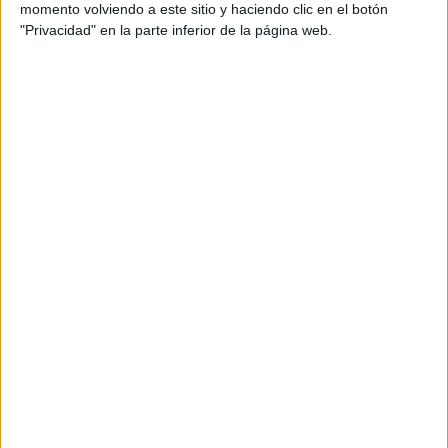
momento volviendo a este sitio y haciendo clic en el botón
"Privacidad" en la parte inferior de la página web.
EFE
Esta ceremonia, organizada por la activista tunecina Jalila
Taamallah Ep Khenissi, miembro de la asociación
Memoria Mediterránea (Mem Med), y a la que asistió el
periodista Menzel Bourguiba (EFE), se realiza en honor a
los más de 200 migrantes que intentaron cruzar
desde las
costas marroquíes hasta Ceuta
en febrero de 2014.