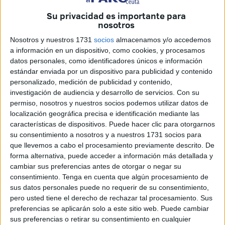
Tarajal
en Ceuta (España) en 2014 como el naufragio
Su privacidad es importante para
ocurrido el año pasado en el que murieron al menos 18
nosotros
tunecinos.
Nosotros y nuestros 1731
socios
almacenamos y/o accedemos
Gracias al reportaje realizado por Menzel Bourguiba
a información en un dispositivo, como cookies, y procesamos
datos personales, como identificadores únicos e información
(EFE), podemos conocer más detalles de estas historias.
estándar enviada por un dispositivo para publicidad y contenido
personalizado, medición de publicidad y contenido,
Según relata Bourguiba, entre los cuerpos hallados en la
investigación de audiencia y desarrollo de servicios.
Con su
tragedia del año pasado, uno de los más conmovedores
permiso, nosotros y nuestros socios podemos utilizar datos de
fue el de Anas Zwebi, un niño de solo 5 años, cuyos restos
localización geográfica precisa e identificación mediante las
fueron repatriados a Túnez en agosto de 2024. Sin
características de dispositivos. Puede hacer clic para otorgarnos
su consentimiento a nosotros y a nuestros 1731 socios para
embargo, su padre, Souhel, sigue desaparecido. La tía de
que llevemos a cabo el procesamiento previamente descrito. De
Anas, Kmar, compartió su dolor con Menzel Bourguiba
forma alternativa, puede acceder a información más detallada y
(EFE), expresando el profundo vacío que siente al no
cambiar sus preferencias antes de otorgar o negar su
poder despedirse de su hermano. "Solo quiero que me
consentimiento.
Tenga en cuenta que algún procesamiento de
sus datos personales puede no requerir de su consentimiento,
traigan un dedo de Souhel para enterrarlo junto a Anas, así
pero usted tiene el derecho de rechazar tal procesamiento. Sus
podré tener un lugar donde rendirle homenaje", relató.
preferencias se aplicarán solo a este sitio web. Puede cambiar
sus preferencias o retirar su consentimiento en cualquier