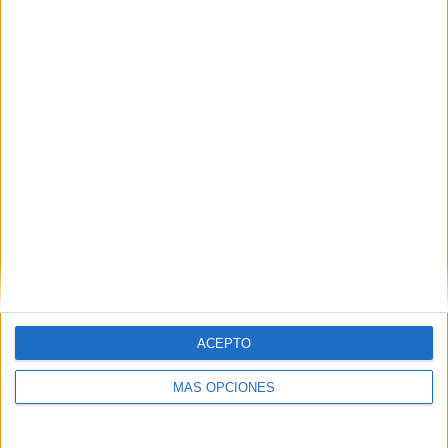
tras disparos
POR
CARMEN ECHARRI
06/09/2023
2
1
…
188
189
190
…
276
ACEPTO
MÁS OPCIONES