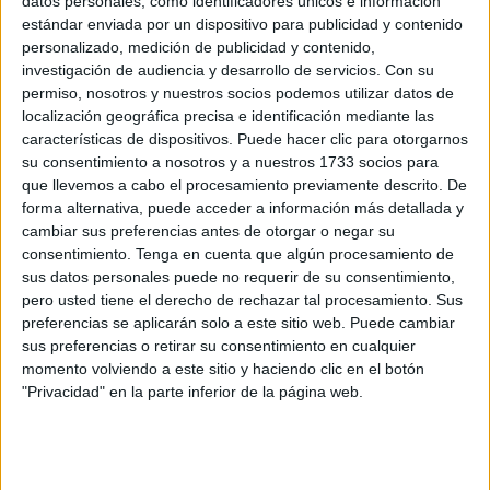
datos personales, como identificadores únicos e información
Las ramas de los árboles de Los Rosales se
estándar enviada por un dispositivo para publicidad y contenido
cuelan en las casas de los vecinos
personalizado, medición de publicidad y contenido,
investigación de audiencia y desarrollo de servicios.
Con su
POR
DIEGO NARANJO
06/09/2023
3
permiso, nosotros y nuestros socios podemos utilizar datos de
Las obras en Plaza Nicaragua ya cumplen el
localización geográfica precisa e identificación mediante las
80% de las ejecuciones
características de dispositivos. Puede hacer clic para otorgarnos
su consentimiento a nosotros y a nuestros 1733 socios para
POR
DIEGO NARANJO
06/09/2023
0
que llevemos a cabo el procesamiento previamente descrito. De
La Encuesta | ¿Qué le parece que pidan
forma alternativa, puede acceder a información más detallada y
nombrar a Rubiales persona non grata?
cambiar sus preferencias antes de otorgar o negar su
consentimiento.
Tenga en cuenta que algún procesamiento de
POR
FAROTV
06/09/2023
8
sus datos personales puede no requerir de su consentimiento,
Los vecinos del Campo Exterior, a base de
pero usted tiene el derecho de rechazar tal procesamiento. Sus
garrafas de agua para subsistir
preferencias se aplicarán solo a este sitio web. Puede cambiar
sus preferencias o retirar su consentimiento en cualquier
POR
MARIBEL TENA
06/09/2023
0
momento volviendo a este sitio y haciendo clic en el botón
Un día entero sin agua: pesadilla en el
"Privacidad" en la parte inferior de la página web.
extrarradio
POR
CARMEN ECHARRI
06/09/2023
10
Despliegue policial en el entorno del Príncipe