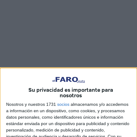
Fotos y vídeo: Juan Mosquera
Su privacidad es importante para
nosotros
Nosotros y nuestros 1731
socios
almacenamos y/o accedemos
El terremoto
ocurrido en la noche del pasado 9 de
a información en un dispositivo, como cookies, y procesamos
septiembre
en Marruecos
sigue sacando el lado más
datos personales, como identificadores únicos e información
solidario de todos los ciudadanos y también de los de
estándar enviada por un dispositivo para publicidad y contenido
Ceuta. En esta ocasión ha sido la
plataforma solidaria
de
personalizado, medición de publicidad y contenido,
investigación de audiencia y desarrollo de servicios.
Con su