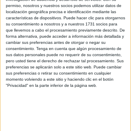
ayuda humanitaria la que nos ha mostrado todo lo que han
permiso, nosotros y nuestros socios podemos utilizar datos de
recibido de manos de los ceutíes.
localización geográfica precisa e identificación mediante las
características de dispositivos. Puede hacer clic para otorgarnos
Sabah Mohamed, voluntaria de la plataforma solidaria, ha
su consentimiento a nosotros y a nuestros 1731 socios para
contado a
FaroTV
en una de las
naves del Tarajal
donde
que llevemos a cabo el procesamiento previamente descrito. De
almacenan todo el material que “la gente se puso en
forma alternativa, puede acceder a información más detallada y
cambiar sus preferencias antes de otorgar o negar su
contacto con nosotros, preguntándonos si íbamos hacer
consentimiento.
Tenga en cuenta que algún procesamiento de
algo para colaborar con Marruecos y nosotros dijimos que
sus datos personales puede no requerir de su consentimiento,
sí. Así comenzó otra vez la ayuda humanitaria. Una vez
pero usted tiene el derecho de rechazar tal procesamiento. Sus
más la gente de Ceuta ha demostrado su parte solidaria”.
preferencias se aplicarán solo a este sitio web. Puede cambiar
sus preferencias o retirar su consentimiento en cualquier
Entre lo donado
por lo vecinos
y empresarios de la
momento volviendo a este sitio y haciendo clic en el botón
"Privacidad" en la parte inferior de la página web.
ciudad tienen casi 200 mantas de bebé, 500 grandes,
ropa de bebé, colchones y sacos de dormir,
medicamentos, pañales de bebé y adultos, cosas de aseo,
ropa de todos los estilos y material donado por lo militares,
entre otras cosas.
Ahora, con todo organizado en cajas para trasladarlo a