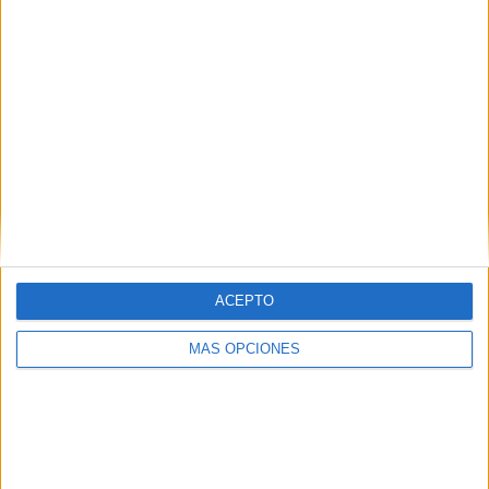
Tags:
Asociaciones
Marruecos
Tarajal II
Vecinos
ACEPTO
MÁS OPCIONES
Related
Posts
Marlaska contra las cuerdas tras dejar en
evidencia al CNI e Información
HACE 1 HORA