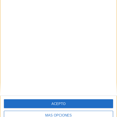
Legión
POR
JUAN VIVAS - PRESIDENTE DE CEUTA
20/09/2020
0
La Legión cumple 100 años
POR
SALVADORA MATEOS (DELEGADA DEL GOBIERNO)
20/09/2020
0
1
2
ACEPTO
MÁS OPCIONES