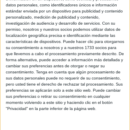
datos personales, como identificadores únicos e información
El honor de vivir el Centenario de la Legión
estándar enviada por un dispositivo para publicidad y contenido
desde dentro
personalizado, medición de publicidad y contenido,
POR
MIGUEL TEMPRANO ARROYO *
20/09/2020
0
investigación de audiencia y desarrollo de servicios.
Con su
permiso, nosotros y nuestros socios podemos utilizar datos de
Una Legión que tras 100 años comienza a ser
localización geográfica precisa e identificación mediante las
de mujeres
características de dispositivos. Puede hacer clic para otorgarnos
POR
PAOLA PÉREZ CUENDA
20/09/2020
0
su consentimiento a nosotros y a nuestros 1733 socios para
que llevemos a cabo el procesamiento previamente descrito. De
La Legión ayer y hoy: el orgullo de 100 años
forma alternativa, puede acceder a información más detallada y
de valor
cambiar sus preferencias antes de otorgar o negar su
POR
PAOLA PÉREZ CUENDA
20/09/2020
0
consentimiento.
Tenga en cuenta que algún procesamiento de
sus datos personales puede no requerir de su consentimiento,
La Legión española: 100 años de gloriosa
pero usted tiene el derecho de rechazar tal procesamiento. Sus
historia
preferencias se aplicarán solo a este sitio web. Puede cambiar
POR
LUIS MANSO
20/09/2020
0
sus preferencias o retirar su consentimiento en cualquier
momento volviendo a este sitio y haciendo clic en el botón
Cien años de Legión
"Privacidad" en la parte inferior de la página web.
POR
EL FARO DE CEUTA
20/09/2020
0
Ceuta vibra, se emociona, canta y llora con la