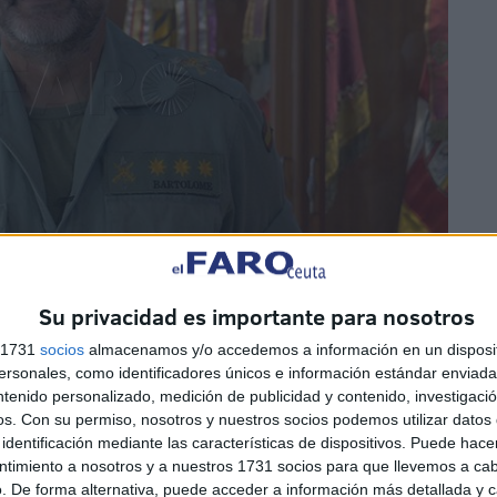
Su privacidad es importante para nosotros
s 1731
socios
almacenamos y/o accedemos a información en un disposit
sonales, como identificadores únicos e información estándar enviada 
ntenido personalizado, medición de publicidad y contenido, investigaci
os.
Con su permiso, nosotros y nuestros socios podemos utilizar datos 
identificación mediante las características de dispositivos. Puede hacer
co José Bartolomé, lleva al frente de esta prestigiosa
ntimiento a nosotros y a nuestros 1731 socios para que llevemos a ca
el rostro visible de esa especial conjugación entre
. De forma alternativa, puede acceder a información más detallada y 