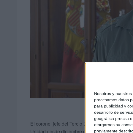
Nosotros y nuestro
procesamos datos per
para publicidad y co
desarrollo de servici
geográfica precisa e 
El coronel jefe del Tercio Duque de Alba, Francis
otorgarnos su conse
Unidad desde diciembre de 2018. Es hoy por hoy 
previamente descrito