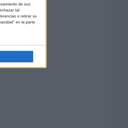
esamiento de sus
echazar tal
erencias o retirar su
vacidad" en la parte