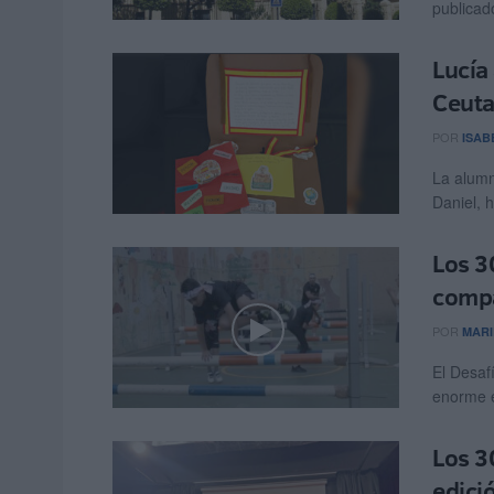
publicado
Lucía
Ceuta
POR
ISAB
La alumn
Daniel, 
Los 3
compa
POR
MARI
El Desaf
enorme éx
Los 3
edici