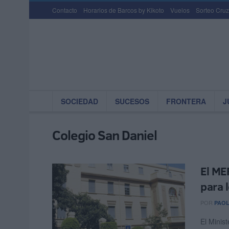
Contacto
Horarios de Barcos by Kikoto
Vuelos
Sorteo Cruz
SOCIEDAD
SUCESOS
FRONTERA
J
Colegio San Daniel
El ME
para 
POR
PAOL
El Minis