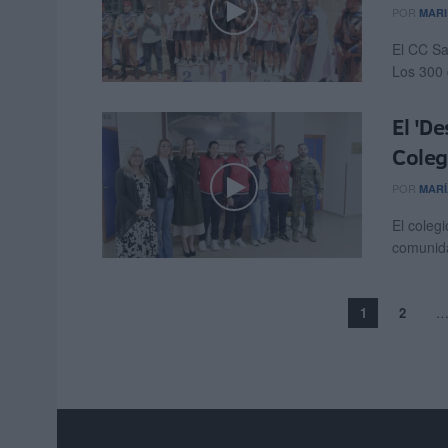
POR
MARI
El CC Sa
Los 300 
El 'De
Coleg
POR
MARÍ
El coleg
comunida
1
2