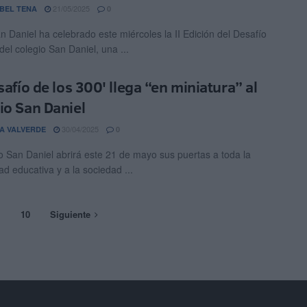
21/05/2025
BEL TENA
0
n Daniel ha celebrado este miércoles la II Edición del Desafío
del colegio San Daniel, una ...
safío de los 300' llega “en miniatura” al
io San Daniel
30/04/2025
A VALVERDE
0
io San Daniel abrirá este 21 de mayo sus puertas a toda la
d educativa y a la sociedad ...
…
10
Siguiente