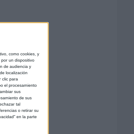
ivo, como cookies, y
por un dispositivo
ón de audiencia y
de localización
 clic para
bo el procesamiento
cambiar sus
esamiento de sus
echazar tal
erencias o retirar su
vacidad" en la parte