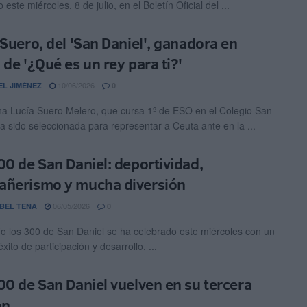
 este miércoles, 8 de julio, en el Boletín Oficial del ...
 Suero, del 'San Daniel', ganadora en
 de '¿Qué es un rey para ti?'
10/06/2026
EL JIMÉNEZ
0
a Lucía Suero Melero, que cursa 1º de ESO en el Colegio San
ha sido seleccionada para representar a Ceuta ante en la ...
00 de San Daniel: deportividad,
ñerismo y mucha diversión
06/05/2026
BEL TENA
0
ío los 300 de San Daniel se ha celebrado este miércoles con un
ito de participación y desarrollo, ...
00 de San Daniel vuelven en su tercera
ón