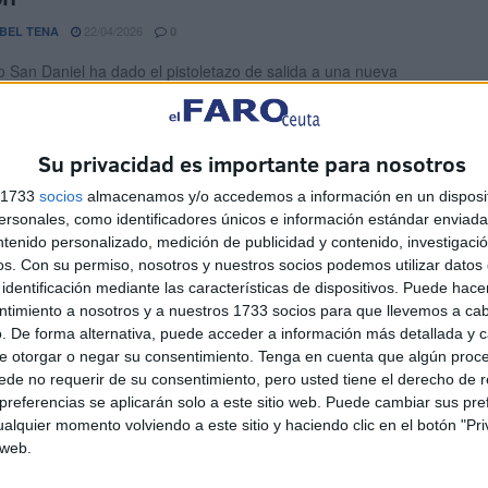
22/04/2026
BEL TENA
0
io San Daniel ha dado el pistoletazo de salida a una nueva
el ‘Desafío de los 300’, una ...
grado Corazón y el Juan XXIII vuelven a
Su privacidad es importante para nosotros
ntiguas aulas
s 1733
socios
almacenamos y/o accedemos a información en un disposit
sonales, como identificadores únicos e información estándar enviada 
04/10/2025
A VALVERDE
0
ntenido personalizado, medición de publicidad y contenido, investigaci
 lo que era. Su memoria les ha hecho ver sin cortapisas cómo
os.
Con su permiso, nosotros y nuestros socios podemos utilizar datos 
ado todo. Ellos ya ...
identificación mediante las características de dispositivos. Puede hacer
ntimiento a nosotros y a nuestros 1733 socios para que llevemos a ca
. De forma alternativa, puede acceder a información más detallada y 
 El Hichou, un divulgador científico con
e otorgar o negar su consentimiento.
Tenga en cuenta que algún proc
olo 11 años
de no requerir de su consentimiento, pero usted tiene el derecho de r
referencias se aplicarán solo a este sitio web. Puede cambiar sus pref
20/07/2025
CEREZO
13
alquier momento volviendo a este sitio y haciendo clic en el botón "Pri
 web.
e es Mehdi El Hichou, estudia en el Colegio San Daniel de
ene 11 años y a su ...