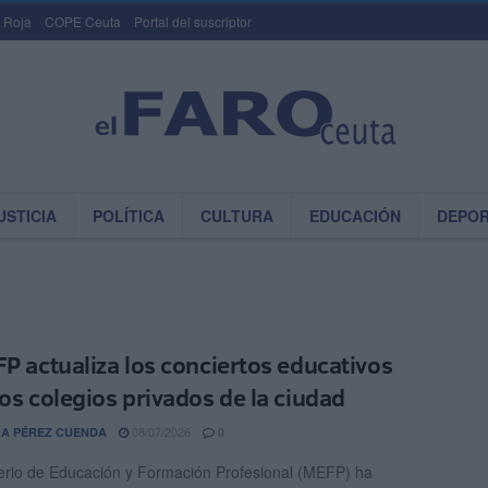
 Roja
COPE Ceuta
Portal del suscriptor
USTICIA
POLÍTICA
CULTURA
EDUCACIÓN
DEPO
FP actualiza los conciertos educativos
los colegios privados de la ciudad
08/07/2026
A PÉREZ CUENDA
0
terio de Educación y Formación Profesional (MEFP) ha