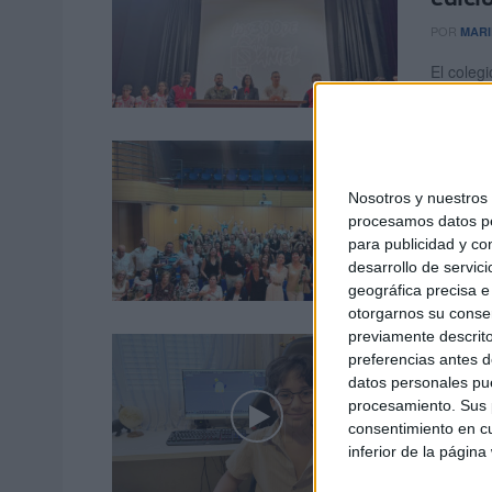
POR
MARI
El coleg
edición d
El Sa
las a
Nosotros y nuestro
procesamos datos per
POR
MARÍ
para publicidad y co
Ya no es
desarrollo de servici
ha cambi
geográfica precisa e 
otorgarnos su conse
previamente descrito
Mehdi
preferencias antes d
tan s
datos personales pue
procesamiento. Sus p
POR
EVA 
consentimiento en cu
inferior de la página
Su nombr
Ceuta, ti