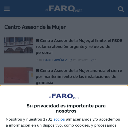
Centro Asesor de la Mujer
El Centro Asesor de la Mujer, al límite: el PSOE
reclama atención urgente y refuerzo de
personal
POR
ISABEL JIMÉNEZ
23/12/2025
1
El Centro Asesor de la Mujer anuncia el cierre
por mantenimiento de las instalaciones de
gimnasia
POR
ISABEL JIMÉNEZ
13/11/2025
1
Una grieta en el techo del Centro Asesor de la
Su privacidad es importante para
Mujer crea temor entre las usuarias
nosotros
POR
EVA CEREZO
13/11/2025
2
Nosotros y nuestros 1731
socios
almacenamos y/o accedemos
El magistrado Miguel Ángel Cano Romero,
a información en un dispositivo, como cookies, y procesamos