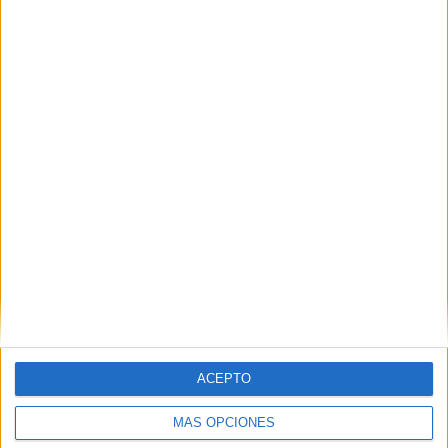
POR
BEATRIZ MARTÍNEZ
08/10/2025
0
La Ciudad lanza tres nuevos cursos para
combatir la violencia sexual
POR
ISABEL JIMÉNEZ
01/10/2025
2
1
2
3
…
15
ACEPTO
MÁS OPCIONES