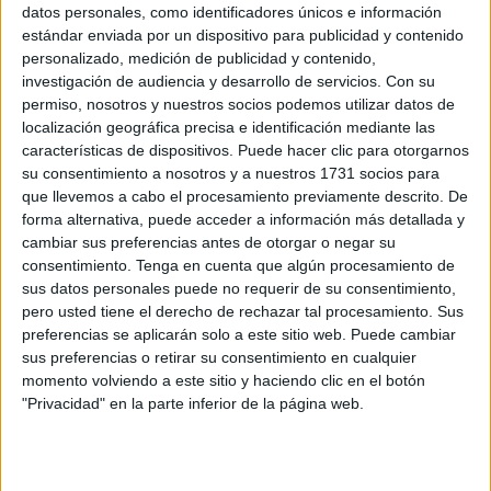
reconocido por su lucha contra la violencia
datos personales, como identificadores únicos e información
de género
estándar enviada por un dispositivo para publicidad y contenido
personalizado, medición de publicidad y contenido,
POR
ISABEL JIMÉNEZ
03/11/2025
1
investigación de audiencia y desarrollo de servicios.
Con su
Cómo actuar ante un caso de violencia sexual
permiso, nosotros y nuestros socios podemos utilizar datos de
localización geográfica precisa e identificación mediante las
POR
MARIBEL TENA
27/10/2025
0
características de dispositivos. Puede hacer clic para otorgarnos
su consentimiento a nosotros y a nuestros 1731 socios para
Arrancan los seminarios sobre prevención y
que llevemos a cabo el procesamiento previamente descrito. De
atención de la violencia sexual para
forma alternativa, puede acceder a información más detallada y
profesionales
cambiar sus preferencias antes de otorgar o negar su
POR
ISABEL JIMÉNEZ
26/10/2025
0
consentimiento.
Tenga en cuenta que algún procesamiento de
sus datos personales puede no requerir de su consentimiento,
El Punto Violeta regresa al Poblado Marinero
pero usted tiene el derecho de rechazar tal procesamiento. Sus
POR
ISABEL JIMÉNEZ
24/10/2025
1
preferencias se aplicarán solo a este sitio web. Puede cambiar
sus preferencias o retirar su consentimiento en cualquier
Vuelven los Puntos Violeta para prevenir de
momento volviendo a este sitio y haciendo clic en el botón
violencia sexual en espacios juveniles
"Privacidad" en la parte inferior de la página web.
POR
BEATRIZ MARTÍNEZ
15/10/2025
0
Comienzan los talleres de prevención de la
violencia sexual en el ámbito educativo