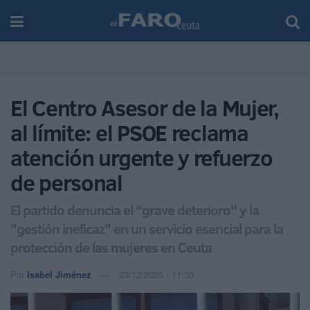
El Centro Asesor de la Mujer,
al límite: el PSOE reclama
atención urgente y refuerzo
de personal
El partido denuncia el "grave deterioro" y la
"gestión ineficaz" en un servicio esencial para la
protección de las mujeres en Ceuta
Por
Isabel Jiménez
23/12/2025 - 11:30