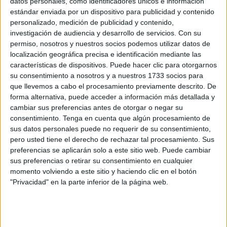
datos personales, como identificadores únicos e información
las
políticas de igualdad
y de la
lucha contra la
estándar enviada por un dispositivo para publicidad y contenido
violencia de género
y que, sin embargo, hoy no garantiza
personalizado, medición de publicidad y contenido,
una
respuesta adecuada
ni
segura
a las
mujeres
que
investigación de audiencia y desarrollo de servicios.
Con su
acuden a él”.
permiso, nosotros y nuestros socios podemos utilizar datos de
localización geográfica precisa e identificación mediante las
La paralización de actividades
habituales,
como las
características de dispositivos. Puede hacer clic para otorgarnos
su consentimiento a nosotros y a nuestros 1733 socios para
clases de gimnasia
, debido a "
goteras
y
deficiencias en
que llevemos a cabo el procesamiento previamente descrito. De
las instalaciones"
, pone de manifiesto una "dejadez
forma alternativa, puede acceder a información más detallada y
evidente en el mantenimiento de un espacio que debería
cambiar sus preferencias antes de otorgar o negar su
ofrecer
seguridad
,
estabilidad
y
continuidad"
, detallan
consentimiento.
Tenga en cuenta que algún procesamiento de
los socialistas ceutíes en nota de prensa.
sus datos personales puede no requerir de su consentimiento,
pero usted tiene el derecho de rechazar tal procesamiento. Sus
preferencias se aplicarán solo a este sitio web. Puede cambiar
"Abandono" por parte de la Ciudad
sus preferencias o retirar su consentimiento en cualquier
momento volviendo a este sitio y haciendo clic en el botón
“Las usuarias se han encontrado con cancelaciones sin
"Privacidad" en la parte inferior de la página web.
soluciones alternativas ni información clara, reforzando
una percepción de
abandono institucional
difícilmente
justificable”, lamenta la responsable de Igualdad del PSOE