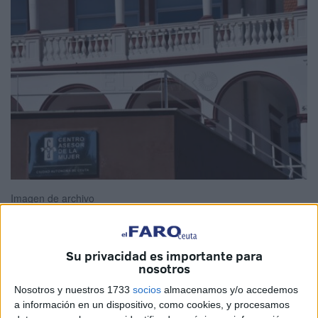
Imagen de archivo
Su privacidad es importante para
El
PSOE de Ceuta
ha alertado del "grave deterioro y la
nosotros
gestión ineficaz" del
Centro Asesor de la Mujer
, “un
Nosotros y nuestros 1733
socios
almacenamos y/o accedemos
recurso público esencial
que debería ser eje central de
a información en un dispositivo, como cookies, y procesamos