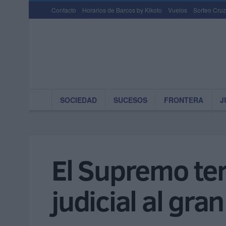
Contacto
Horarios de Barcos by Kikoto
Vuelos
Sorteo Cruz
SOCIEDAD
SUCESOS
FRONTERA
J
El Supremo term
judicial al gra