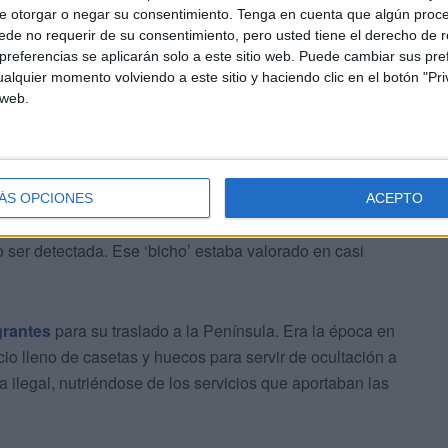
e otorgar o negar su consentimiento.
Tenga en cuenta que algún proc
de no requerir de su consentimiento, pero usted tiene el derecho de r
referencias se aplicarán solo a este sitio web. Puede cambiar sus pref
alquier momento volviendo a este sitio y haciendo clic en el botón "Pri
 web.
 madrugada de ese 25, los dos condenados estaban en la
probado que ambos controlaban esa
semirrígida de 13
rada género prohibido.
ÁS OPCIONES
ACEPTO
 ser detectada. Ese ‘bicho’ estaba valorado en casi
grantes
para su traslado a la Península. Era la época en
io lleno de casetas y huecos para servir de ocultación a
 ilegal, nutriéndose de los servicios que aportaban las