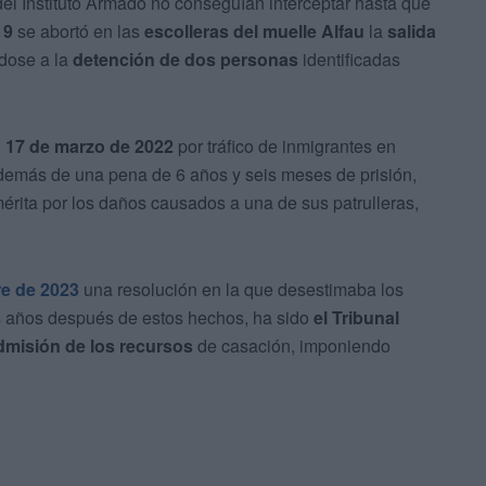
el Instituto Armado no conseguían interceptar hasta que
19
se abortó en las
escolleras del muelle Alfau
la
salida
dose a la
detención de dos personas
identificadas
l
17 de marzo de 2022
por tráfico de inmigrantes en
Además de una pena de 6 años y seis meses de prisión,
érita por los daños causados a una de sus patrulleras,
re de 2023
una resolución en la que desestimaba los
is años después de estos hechos, ha sido
el Tribunal
admisión de los recursos
de casación, imponiendo