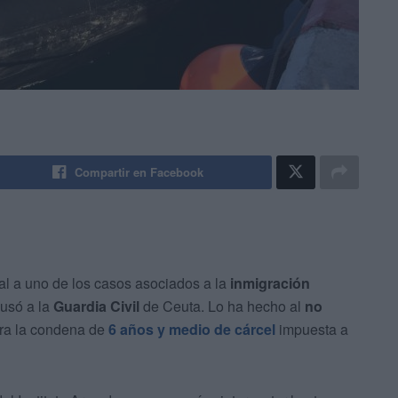
Compartir en Facebook
ial a uno de los casos asociados a la
inmigración
usó a la
Guardia Civil
de Ceuta. Lo ha hecho al
no
tra la condena de
6 años y medio de cárcel
impuesta a