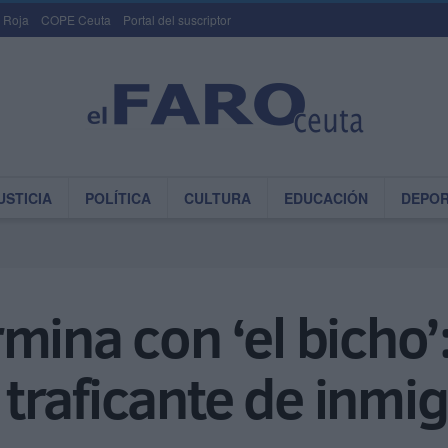
 Roja
COPE Ceuta
Portal del suscriptor
USTICIA
POLÍTICA
CULTURA
EDUCACIÓN
DEPO
ina con ‘el bicho’: 
n traficante de inmi