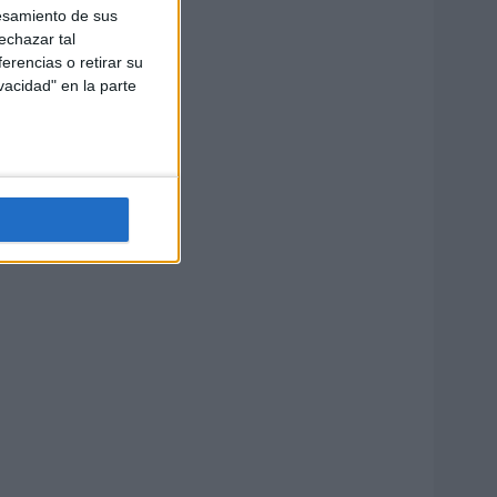
esamiento de sus
echazar tal
erencias o retirar su
vacidad" en la parte