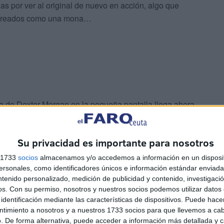
nas por ver al original de nuevo en acción, algo que
 cabreados como una mona…
ia de Dexter Morgan en la pequeña pantalla llega ahora
n quitar el sobrenombre de “mini”, llamada
Dexter:
y con un guión sorprendentemente divertido y novedoso,
Su privacidad es importante para nosotros
econocibles como los de Peter “Tyrion Lannister” Dinklage
ores veteranos, al igual que muestra capacidad de
s 1733
socios
almacenamos y/o accedemos a información en un disposit
 la broma fácil.
sonales, como identificadores únicos e información estándar enviada 
ntenido personalizado, medición de publicidad y contenido, investigaci
os.
Con su permiso, nosotros y nuestros socios podemos utilizar datos 
Dexter: new Blood,
que parecía un cierre definitivo y más
identificación mediante las características de dispositivos. Puede hacer
ntador, se lo han pensado dos veces, y de momento nos
ntimiento a nosotros y a nuestros 1733 socios para que llevemos a ca
. De forma alternativa, puede acceder a información más detallada y 
e siempre, la historia es de nuevo interesante, y los