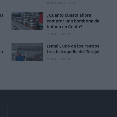
HACE 43 MINUTOS
as
¿Cuánto cuesta ahora
comprar una bombona de
butano en Ceuta?
HACE 2 HORAS
Ismail, uno de los rostros
la
tras la tragedia del Tarajal
HACE 3 HORAS