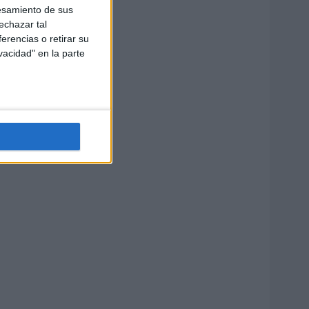
esamiento de sus
echazar tal
erencias o retirar su
vacidad" en la parte