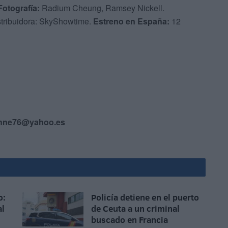
Fotografïa:
Radium Cheung, Ramsey Nickell.
stribuidora: SkyShowtime.
Estreno en España:
12
onne76@yahoo.es
o:
Policía detiene en el puerto
al
de Ceuta a un criminal
buscado en Francia