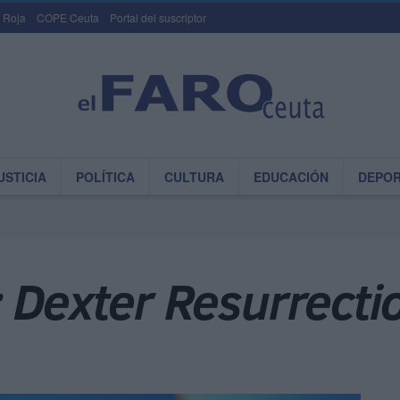
 Roja
COPE Ceuta
Portal del suscriptor
USTICIA
POLÍTICA
CULTURA
EDUCACIÓN
DEPO
 Dexter Resurrecti