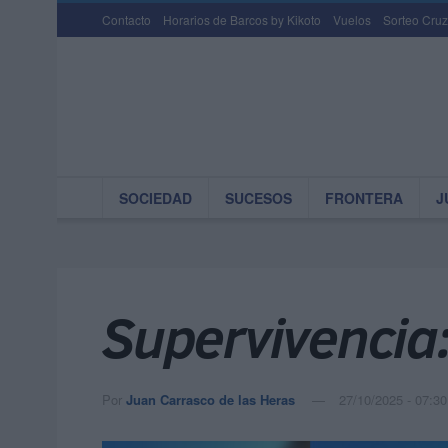
Contacto
Horarios de Barcos by Kikoto
Vuelos
Sorteo Cruz
SOCIEDAD
SUCESOS
FRONTERA
J
Supervivencia:
Por
Juan Carrasco de las Heras
27/10/2025 - 07:30