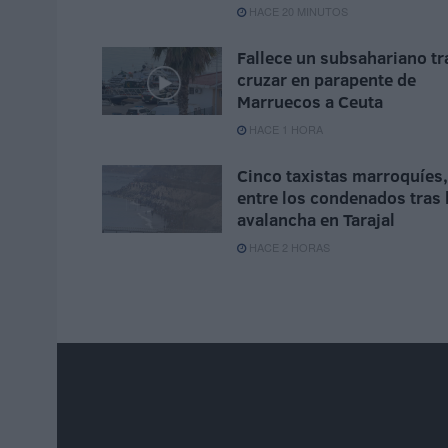
HACE 20 MINUTOS
Fallece un subsahariano tr
cruzar en parapente de
Marruecos a Ceuta
HACE 1 HORA
Cinco taxistas marroquíes,
entre los condenados tras 
avalancha en Tarajal
HACE 2 HORAS