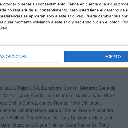
e otorgar o negar su consentimiento.
Tenga en cuenta que algún proc
asienta definitivamente en la trama), aportan lo suyo en
de no requerir de su consentimiento, pero usted tiene el derecho de r
demos que se trata de, a su manera, de una comedia, muy,
referencias se aplicarán solo a este sitio web. Puede cambiar sus pref
alquier momento volviendo a este sitio y haciendo clic en el botón "Pri
 web.
ÁS OPCIONES
ACEPTO
o:
2025.
País:
USA.
Duración:
50 min.
Género:
Serie de
l C. Hall, Jack Alcott, Uma Thurman, David Zayas, Ntare
a, Emilia Suárez, James Remar, Peter Dinklage,
ordan Lee, Sharon Hope.
Guion:
Tanner Bean, Alexandra
lyde Phillips, Scott Reynolds, Tony Saltzman, Mary Leah
, Marc Muszynski, Clyde Phillips, Scott Reynolds, Tony