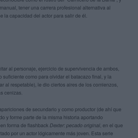
anual, tener una carrera profesional alternativa al
la capacidad del actor para salir de él.
itar al personaje, ejercicio de supervivencia de ambos,
 suficiente como para olvidar el batacazo final, y la
r al respetable), le dio ciertos aires de los comienzos,
as cenizas.
apariciones de secundario y como productor (de ahí que
do y forme parte de la misma historia aportando
ie en forma de flashback
Dexter: pecado original
, en el que
etado por un actor lógicamente más joven. Esta serie