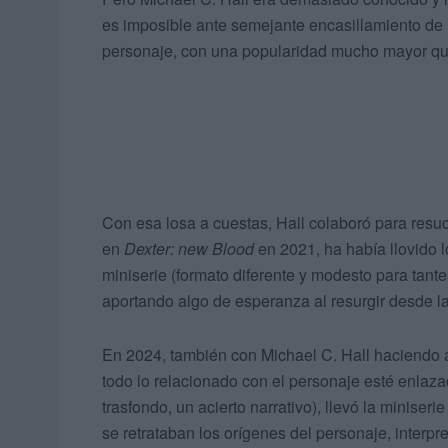
es imposible ante semejante encasillamiento de m
personaje, con una popularidad mucho mayor que 
Con esa losa a cuestas, Hall colaboró para resuc
en
Dexter: new Blood
en 2021, ha había llovido lo
miniserie (formato diferente y modesto para tantea
aportando algo de esperanza al resurgir desde l
En 2024, también con Michael C. Hall haciendo 
todo lo relacionado con el personaje esté enlaza
trasfondo, un acierto narrativo), llevó la miniser
se retrataban los orígenes del personaje, interpr