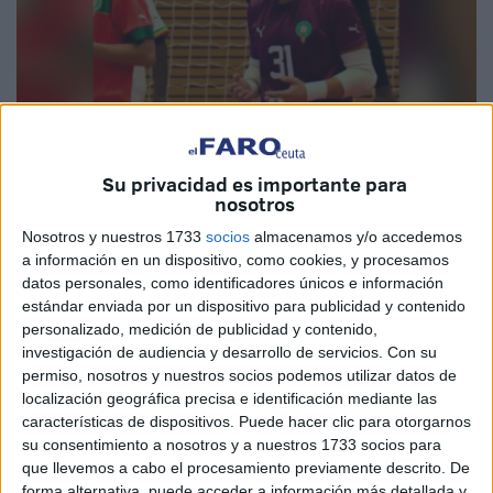
Su privacidad es importante para
Imagen cedida
nosotros
Nosotros y nuestros 1733
socios
almacenamos y/o accedemos
a información en un dispositivo, como cookies, y procesamos
datos personales, como identificadores únicos e información
El jugador del Club Deportivo Puerto de Ceuta, Ali
estándar enviada por un dispositivo para publicidad y contenido
personalizado, medición de publicidad y contenido,
Sulaiman Mecki
, ha sido convocado por la selección de
investigación de audiencia y desarrollo de servicios.
Con su
Marruecos sub-18 de fútbol sala. El guardameta está
permiso, nosotros y nuestros socios podemos utilizar datos de
destacando en la
División de Honor Juvenil
.
localización geográfica precisa e identificación mediante las
características de dispositivos. Puede hacer clic para otorgarnos
Ceuta sigue exportando talento al país vecino
.
su consentimiento a nosotros y a nuestros 1733 socios para
Sulaiman ya fue llamado por primera vez para unirse al
que llevemos a cabo el procesamiento previamente descrito. De
forma alternativa, puede acceder a información más detallada y