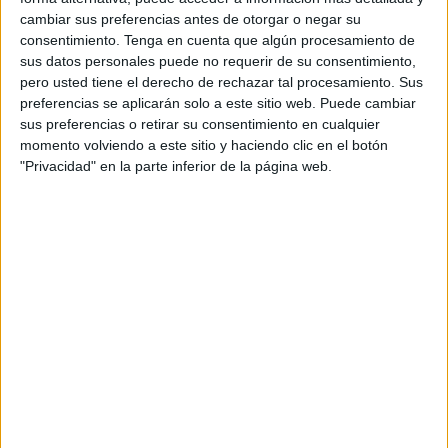
combinado sub-17 el pasado septiembre.
cambiar sus preferencias antes de otorgar o negar su
consentimiento.
Tenga en cuenta que algún procesamiento de
El portero de categoría cadete del CD Puerto, Sulaiman
sus datos personales puede no requerir de su consentimiento,
Mecki, está haciendo temporada con el División de
pero usted tiene el derecho de rechazar tal procesamiento. Sus
Honor Juvenil del CD Puerto
, y ha sido llamado con la
preferencias se aplicarán solo a este sitio web. Puede cambiar
sub-18 de Marruecos para completar sesiones de
sus preferencias o retirar su consentimiento en cualquier
entrenamiento después de un fructífero paso por la sub-17.
momento volviendo a este sitio y haciendo clic en el botón
"Privacidad" en la parte inferior de la página web.
Anuar Abdenebit también va, pero
con la Sub-19
En otra categoría, la sub-19 del país vecino, también está
otro jugador de CD Puerto e Imperio Los Rosales,
Anuar
Abdenebit
. El jugador de Ceuta ha sido llamado por
primera vez en esta categoría con la que disputará estos
días un torneo contra la anfitriona Francia, Rumanía y
Croacia.