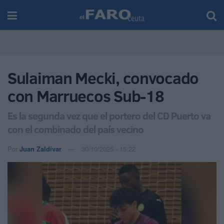
Sulaiman Mecki, convocado
con Marruecos Sub-18
Es la segunda vez que el portero del CD Puerto va
con el combinado del país vecino
Por
Juan Zaldívar
30/10/2025 - 15:22