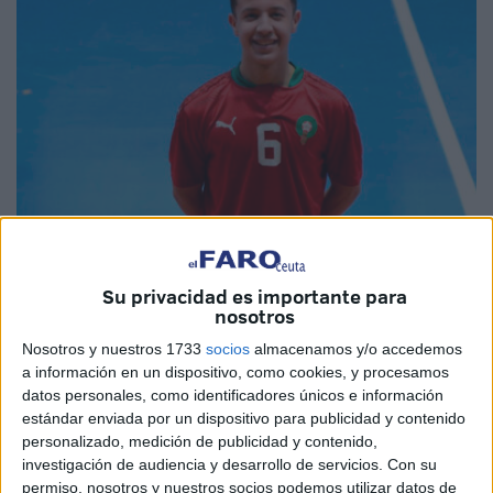
Imágenes cedidas
Su privacidad es importante para
nosotros
Nosotros y nuestros 1733
socios
almacenamos y/o accedemos
Anuar Abdenebit
sigue triunfando en el mundo del fútbol
a información en un dispositivo, como cookies, y procesamos
sala
. El jugador de Ceuta ha sido convocado, por
datos personales, como identificadores únicos e información
primera vez, con la
selección de Marruecos
sub-19
. Es
estándar enviada por un dispositivo para publicidad y contenido
personalizado, medición de publicidad y contenido,
la primera vez que el futbolista del CD Puerto e Imperio
investigación de audiencia y desarrollo de servicios.
Con su
Los Rosales irá con esta categoría, aunque ya era un
permiso, nosotros y nuestros socios podemos utilizar datos de