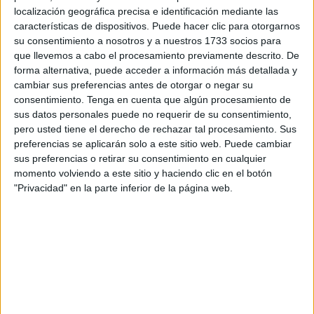
asiduo de las inferiores del país vecino. El joven disputará
localización geográfica precisa e identificación mediante las
un torneo en Francia en estos días.
características de dispositivos. Puede hacer clic para otorgarnos
su consentimiento a nosotros y a nuestros 1733 socios para
Así lo ha confirmado su padre Karim a este diario,
quien
que llevemos a cabo el procesamiento previamente descrito. De
forma alternativa, puede acceder a información más detallada y
se muestra ilusionado y orgulloso por la llamada de
cambiar sus preferencias antes de otorgar o negar su
Marruecos
: “Se me cae la baba con él, no tengo ninguna
consentimiento.
Tenga en cuenta que algún procesamiento de
queja, es un niño bueno en todos los sentidos”, comentó
sus datos personales puede no requerir de su consentimiento,
su padre deshaciéndose en elogios hacia su hijo.
pero usted tiene el derecho de rechazar tal procesamiento. Sus
preferencias se aplicarán solo a este sitio web. Puede cambiar
Y es que Anuar
ya estaba siendo un fijo en las
sus preferencias o retirar su consentimiento en cualquier
momento volviendo a este sitio y haciendo clic en el botón
convocatorias inferiores de la
selección de Marruecos
.
"Privacidad" en la parte inferior de la página web.
Su gran irrupción en el 40x20 ha hecho que los técnicos
de la sub-18 de Marruecos hayan llamado a la puerta del
futbolista nacido en Ceuta para continuar con su
progresión y formación de futbolista en esta disciplina.