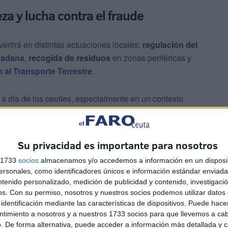
eza y lucha contra el fraude
nvertirá en distintas actuaciones locales:
regulación del
dadana
,
recogida de residuos
en zonas periféricas y
n al Transporte Terrestre
.
 a día de los ceutíes, especialmente en un contexto
 geográfica
hacen que los
costes de prestación de
as regiones de España.
Su privacidad es importante para nosotros
s el pasado 23 de septiembre, se dicta en aplicación de
s 1733
socios
almacenamos y/o accedemos a información en un disposit
 que
estas ayudas se otorguen de manera directa, sin
sonales, como identificadores únicos e información estándar enviada 
ntenido personalizado, medición de publicidad y contenido, investigaci
os.
Con su permiso, nosotros y nuestros socios podemos utilizar datos 
identificación mediante las características de dispositivos. Puede hacer
ntimiento a nosotros y a nuestros 1733 socios para que llevemos a ca
. De forma alternativa, puede acceder a información más detallada y 