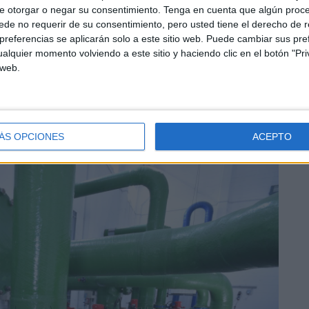
e otorgar o negar su consentimiento.
Tenga en cuenta que algún proc
de no requerir de su consentimiento, pero usted tiene el derecho de r
referencias se aplicarán solo a este sitio web. Puede cambiar sus pref
da justificada por
razones de interés público, social,
alquier momento volviendo a este sitio y haciendo clic en el botón "Pri
 web.
tuación de Ceuta y Melilla en cuanto al abastecimiento de
ÁS OPCIONES
ACEPTO