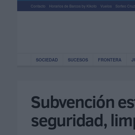
Contacto
Horarios de Barcos by Kikoto
Vuelos
Sorteo Cruz
SOCIEDAD
SUCESOS
FRONTERA
J
Subvención est
seguridad, lim