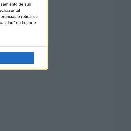
esamiento de sus
echazar tal
erencias o retirar su
vacidad" en la parte