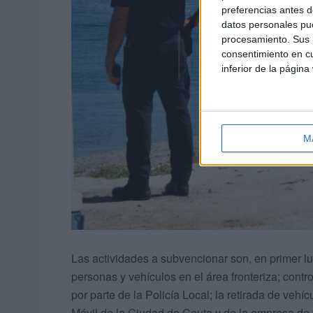
preferencias antes d
datos personales pue
procesamiento. Sus p
consentimiento en cu
inferior de la página
M
Las actividades a subvencionar son, en primer lug
personas y vehículos en el área fronteriza; contro
por parte de la Policía Local; la retirada de veh
Móvil de la Ciudad de Ceuta y de la empresa de 