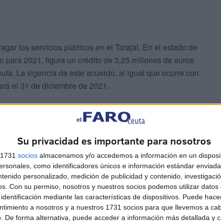
agar los servicios públicos en el Tarajal. En el estado de
 para 2021, figura un crédito de 3,25 millones de euros
uta. La vigencia de este acuerdo, al igual que ocurre con
nará el 31 de diciembre de 2021.
 zona fronteriza
Su privacidad es importante para nosotros
s 1731
socios
almacenamos y/o accedemos a información en un disposit
sonales, como identificadores únicos e información estándar enviada 
ntenido personalizado, medición de publicidad y contenido, investigaci
os.
Con su permiso, nosotros y nuestros socios podemos utilizar datos 
identificación mediante las características de dispositivos. Puede hacer
ntimiento a nosotros y a nuestros 1731 socios para que llevemos a ca
. De forma alternativa, puede acceder a información más detallada y 