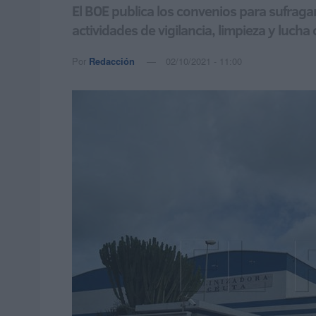
El BOE publica los convenios para sufraga
actividades de vigilancia, limpieza y lucha
Por
Redacción
02/10/2021 - 11:00