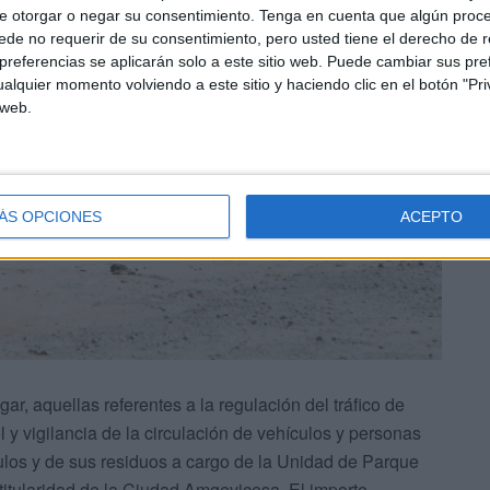
e otorgar o negar su consentimiento.
Tenga en cuenta que algún proc
de no requerir de su consentimiento, pero usted tiene el derecho de r
referencias se aplicarán solo a este sitio web. Puede cambiar sus pref
alquier momento volviendo a este sitio y haciendo clic en el botón "Pri
 web.
ÁS OPCIONES
ACEPTO
ar, aquellas referentes a la regulación del tráfico de
l y vigilancia de la circulación de vehículos y personas
ículos y de sus residuos a cargo de la Unidad de Parque
titularidad de la Ciudad Amgevicesa. El importe