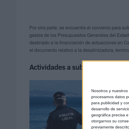
Por otra parte, se encuentra el convenio para sufr
gastos de los Presupuestos Generales del Estado
destinado a la financiación de actuaciones en Ce
el documento relativo a la desalinizadora, termi
Actividades a subvencionar en la
Nosotros y nuestro
procesamos datos per
para publicidad y co
desarrollo de servici
geográfica precisa e 
otorgarnos su conse
previamente descrito