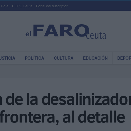
 Roja
COPE Ceuta
Portal del suscriptor
USTICIA
POLÍTICA
CULTURA
EDUCACIÓN
DEPO
 de la desalinizador
frontera, al detalle