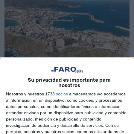
Imagen de archivo
Su privacidad es importante para
nosotros
Nosotros y nuestros 1733
socios
almacenamos y/o accedemos
a información en un dispositivo, como cookies, y procesamos
Una propiedad situada en la falda del
Monte Hacho
de
datos personales, como identificadores únicos e información
Ceuta ha salido a
subasta judicial pública
tras un
estándar enviada por un dispositivo para publicidad y contenido
procedimiento por impago de deuda. El anuncio, publicado
personalizado, medición de publicidad y contenido,
en el
Boletín Oficial del Estado
, detalla la venta de una
investigación de audiencia y desarrollo de servicios.
Con su
permiso, nosotros y nuestros socios podemos utilizar datos de
parcela con una
vivienda
de una sola planta
en la