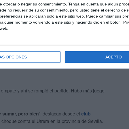
e otorgar o negar su consentimiento.
Tenga en cuenta que algún proc
po, el Sporting consiguió empatar el duelo
. Víctor
de no requerir de su consentimiento, pero usted tiene el derecho de r
referencias se aplicarán solo a este sitio web. Puede cambiar sus pref
alquier momento volviendo a este sitio y haciendo clic en el botón "Pri
 web.
encia de Suli
consiguió poner por delante a los de
ado en su campo.
ÁS OPCIONES
ACEPTO
el empate y ahí se rompió el partido. Hubo más juego
r sumar, pero bien
”, destacan desde el
club
 choque contra el Utrera en la provincia de Sevilla.