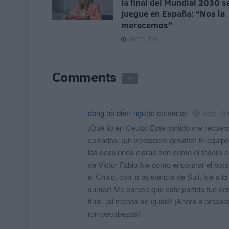
la final del Mundial 2030 s
juegue en España: "Nos la
merecemos"
HACE 1 DÍA
Comments
1
đồng hồ đếm ngược
comentó:
hace 10
¡Qué lio en Ceuta! Este partido me recuer
cerrados, ¡un verdadero desafío! El equip
las ocasiones claras son como el tesoro es
de Victor Fabio fue como encontrar el botó
el Chico, con la asistencia de Suli, fue a
sumar! Me parece que este partido fue com
final, ¡al menos se igualó! ¡Ahora a prepar
rompecabezas!