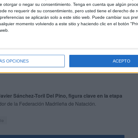
l
CAR de Sant Cugat
. Fue llamado para una
e otorgar o negar su consentimiento.
Tenga en cuenta que algún proc
egoría juvenil
en el recinto donde suelen tener cita este
de no requerir de su consentimiento, pero usted tiene el derecho de r
ayo hasta el 5 de mayo.
referencias se aplicarán solo a este sitio web. Puede cambiar sus pref
alquier momento volviendo a este sitio y haciendo clic en el botón "Pri
 web.
icio Suñén
, coordinador técnico y reconocido por su gran
n Española de Waterpolo.
ÁS OPCIONES
ACEPTO
Javier Sánchez-Toril Del Pino, figura clave en la etapa
dor de la Federación Madrileña de Natación.
lo