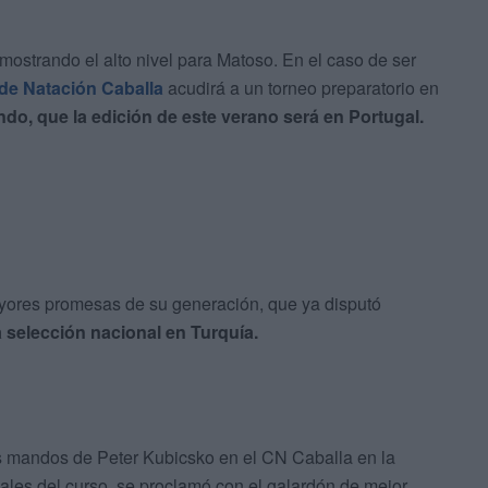
ostrando el alto nivel para Matoso. En el caso de ser
 de Natación Caballa
acudirá a un torneo preparatorio en
do, que la edición de este verano será en Portugal.
yores promesas de su generación, que ya disputó
 selección nacional en Turquía.
s mandos de Peter Kubicsko en el CN Caballa en la
ales del curso, se proclamó con el galardón de mejor