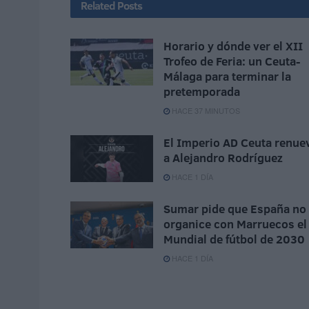
Related
Posts
Horario y dónde ver el XII
Trofeo de Feria: un Ceuta-
Málaga para terminar la
pretemporada
HACE 37 MINUTOS
El Imperio AD Ceuta renue
a Alejandro Rodríguez
HACE 1 DÍA
Sumar pide que España no
organice con Marruecos el
Mundial de fútbol de 2030
HACE 1 DÍA