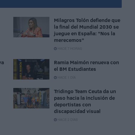
Milagros Tolón defiende que
la final del Mundial 2030 se
juegue en España: "Nos la
merecemos"
HACE 7 HORAS
va
Ramia Maimón renueva con
el BM Estudiantes
HACE 1 DÍA
Tridingo Team Ceuta da un
paso hacia la inclusión de
deportistas con
discapacidad visual
HACE 2 DÍAS