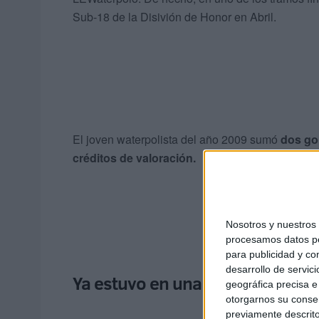
Sub-18 de la Disivión de Honor en Abril.
El joven waterpolista del año 2009 sumó
dos go
créditos de valoración.
Nosotros y nuestro
procesamos datos per
para publicidad y co
desarrollo de servici
Ya estuvo en una tecnificación 
geográfica precisa e 
otorgarnos su conse
previamente descrito