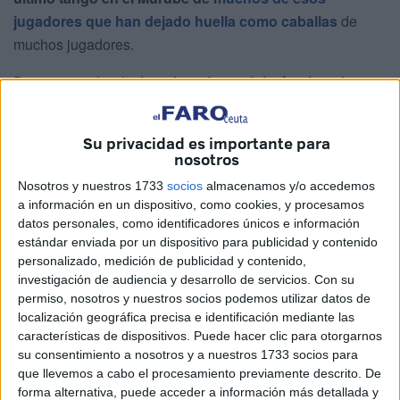
jugadores
que han dejado huella como caballas
de
muchos jugadores.
De manera oficial,
cinco jugadores dejarán el conjunto
caballa
. Otros acaban contrato pero su futuro está en el
aire.
Su privacidad es importante para
nosotros
Rubén Díez
Nosotros y nuestros 1733
socios
almacenamos y/o accedemos
a información en un dispositivo, como cookies, y procesamos
datos personales, como identificadores únicos e información
estándar enviada por un dispositivo para publicidad y contenido
personalizado, medición de publicidad y contenido,
investigación de audiencia y desarrollo de servicios.
Con su
permiso, nosotros y nuestros socios podemos utilizar datos de
localización geográfica precisa e identificación mediante las
características de dispositivos. Puede hacer clic para otorgarnos
su consentimiento a nosotros y a nuestros 1733 socios para
que llevemos a cabo el procesamiento previamente descrito. De
forma alternativa, puede acceder a información más detallada y