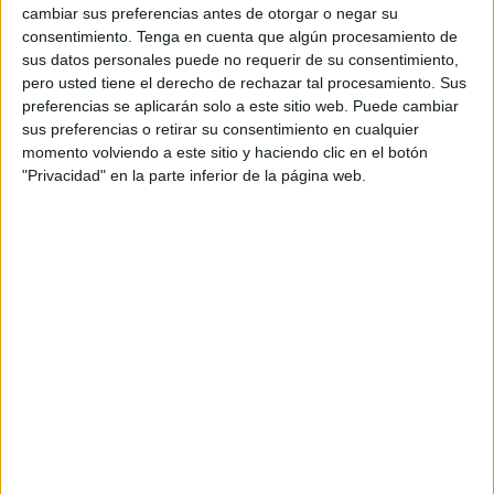
cambiar sus preferencias antes de otorgar o negar su
consentimiento.
Tenga en cuenta que algún procesamiento de
sus datos personales puede no requerir de su consentimiento,
pero usted tiene el derecho de rechazar tal procesamiento. Sus
La primera de las marchas es la de Rubén Díez
. El
preferencias se aplicarán solo a este sitio web. Puede cambiar
sus preferencias o retirar su consentimiento en cualquier
maño deja Ceuta pero no por cualquier sitio, el
Real
momento volviendo a este sitio y haciendo clic en el botón
Zaragoza
. El centrocampista se unirá al equipo de su
"Privacidad" en la parte inferior de la página web.
tierra con el obetivo de sacarlo de la tercera categoría, la
Primera RFEF. Llegó en verano de 2024 procedente del
Ibiza.
Rubén jugará su último partido frente a su afición
. Tras
dos temporadas con un ascenso histórico y una
permanencia que no se queda atrás, además, de un
rendimiento estelar en ambos cursos, siendo
indispensable para José Juan. El maño se irá del Ceuta
tras
65 partidos, 7 goles y 7 asistencias.