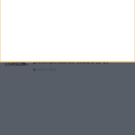
pretemporada
HACE 16 HORAS
Milagros Tolón defiende que la final del
Mundial 2030 se juegue en España: "Nos
la merecemos"
HACE 22 HORAS
Derrota en el primer test de
pretemporada del Ceuta B (2-0)
HACE 2 DÍAS