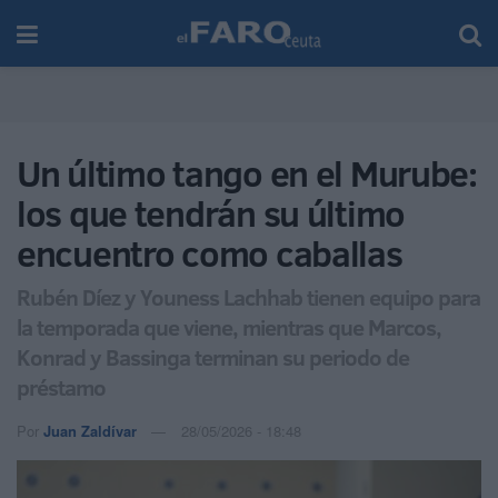
Un último tango en el Murube:
los que tendrán su último
encuentro como caballas
Rubén Díez y Youness Lachhab tienen equipo para
la temporada que viene, mientras que Marcos,
Konrad y Bassinga terminan su periodo de
préstamo
Por
Juan Zaldívar
28/05/2026 - 18:48