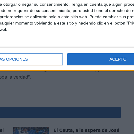
que hubo una invasión de campo tanto por parte de
e otorgar o negar su consentimiento.
Tenga en cuenta que algún proc
ocal,
“queriendo pegar a nuestros jugadores”, dicen
de no requerir de su consentimiento, pero usted tiene el derecho de r
referencias se aplicarán solo a este sitio web. Puede cambiar sus pref
alquier momento volviendo a este sitio y haciendo clic en el botón "Pri
 web.
ÁS OPCIONES
ACEPTO
as en el acta del colegiado al final del partido, y eso ha
oda la verdad”.
el
El Ceuta, a la espera de José