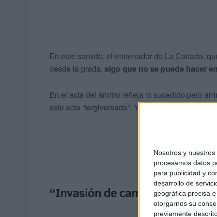
En este sentido, el entrenador de La Cañada, qu
desde la grada,
algo que no se puede hacer en
En el acta del árbitro refleja lo sucedido pero ar
este acta “tergiversada”. Y el Sporting Atlético
se
Nosotros y nuestro
procesamos datos per
para publicidad y co
desarrollo de servici
“Invasión de campo”
geográfica precisa e 
otorgarnos su conse
previamente descrito