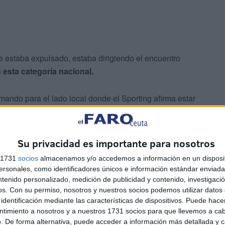
e estaba expulsado, estaba dirigiendo el encuentro
 esta categoría nacional.
rimando para el lado local donde el Sporting afirma estar
 ha mostrado indignado con que el trencilla.
Su privacidad es importante para nosotros
s 1731
socios
almacenamos y/o accedemos a información en un disposit
sonales, como identificadores únicos e información estándar enviada 
ntenido personalizado, medición de publicidad y contenido, investigaci
os.
Con su permiso, nosotros y nuestros socios podemos utilizar datos 
identificación mediante las características de dispositivos. Puede hacer
ntimiento a nosotros y a nuestros 1731 socios para que llevemos a ca
. De forma alternativa, puede acceder a información más detallada y 