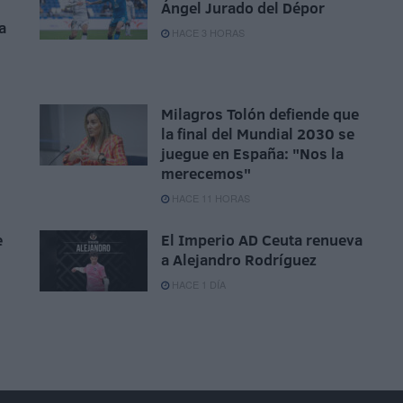
Ángel Jurado del Dépor
a
HACE 3 HORAS
Milagros Tolón defiende que
la final del Mundial 2030 se
juegue en España: "Nos la
merecemos"
HACE 11 HORAS
e
El Imperio AD Ceuta renueva
a Alejandro Rodríguez
HACE 1 DÍA