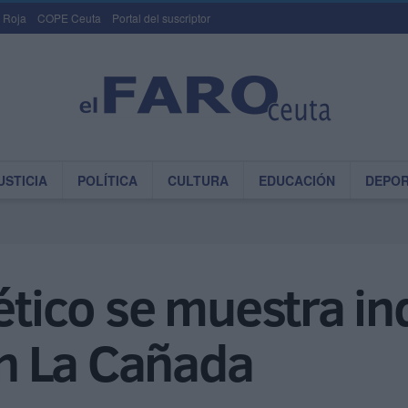
 Roja
COPE Ceuta
Portal del suscriptor
USTICIA
POLÍTICA
CULTURA
EDUCACIÓN
DEPO
lético se muestra in
 en La Cañada