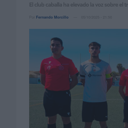
El club caballa ha elevado la voz sobre el 
Por
Fernando Morcillo
05/10/2025 - 21:50