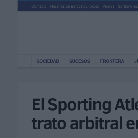
Contacto
Horarios de Barcos by Kikoto
Vuelos
Sorteo Cruz
SOCIEDAD
SUCESOS
FRONTERA
J
El Sporting At
trato arbitral