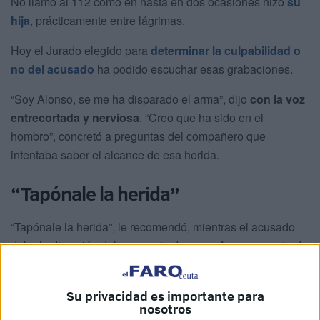
No llamó al 112 como en hasta en dos ocasiones hizo
su
hija
, prácticamente entre lágrimas.
Hoy el Jurado elegido para
determinar la culpabilidad o
no del acusado
ha podido escuchar esas grabaciones.
“Soy Alonso, se me ha disparado el arma”, dijo
con la voz
entrecortada y nerviosa
. “Creo que ha sido en el
hombro”, concretó a preguntas del compañero que
intentaba saber el alcance de esa herida.
“Tapónale la herida”
“Tapónale la herida”, le recomendó, mientras el acusado
daba la dirección del escenario de
ese crimen
, perpetrado
en marzo de 2022.
“Tranquilízate y tapona la herida”
, se le indicó.
Su privacidad es importante para
nosotros