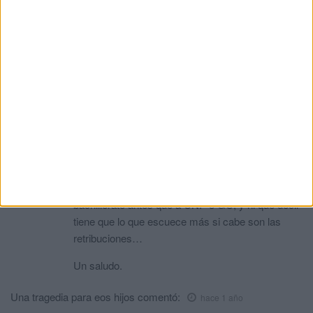
que lo entendáis).
En segundo lugar, pueden poner perfectamente
detenidos a disposición de la autoridad judicial,
pues de hecho lo hacen y declaran por ello, si bien
es cierto que en determinados casos no disponen
de calabozos, como creo que es el caso de
Ceuta.
Por último, que veo que hay más de uno al que
todavía sigue diciendo eso de policías de 1ª, 2ª y
3ª como si de categorías se tratase, recordar que
a las Policías Locales se les exigió el título de
bachillerato antes que a CNP o GC, y ni que decir
tiene que lo que escuece más si cabe son las
retribuciones…
Un saludo.
Una tragedia para eos hijos
comentó:
hace 1 año