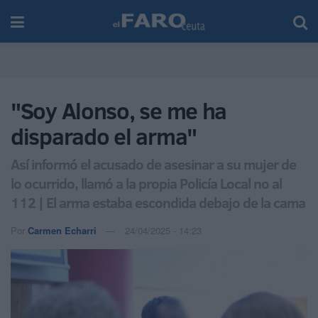
"Soy Alonso, se me ha
disparado el arma"
Así informó el acusado de asesinar a su mujer de
lo ocurrido, llamó a la propia Policía Local no al
112 | El arma estaba escondida debajo de la cama
Por
Carmen Echarri
24/04/2025 - 14:23