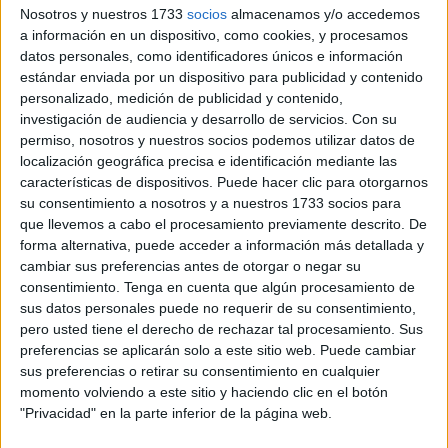
Esa no fue la única llamada del acusado. Hizo otra más,
Nosotros y nuestros 1733
socios
almacenamos y/o accedemos
también a los compañeros de la Policía Local,
a información en un dispositivo, como cookies, y procesamos
preguntando que dónde estaba la ambulancia
.
datos personales, como identificadores únicos e información
estándar enviada por un dispositivo para publicidad y contenido
personalizado, medición de publicidad y contenido,
investigación de audiencia y desarrollo de servicios.
Con su
permiso, nosotros y nuestros socios podemos utilizar datos de
localización geográfica precisa e identificación mediante las
características de dispositivos. Puede hacer clic para otorgarnos
su consentimiento a nosotros y a nuestros 1733 socios para
que llevemos a cabo el procesamiento previamente descrito. De
forma alternativa, puede acceder a información más detallada y
cambiar sus preferencias antes de otorgar o negar su
consentimiento.
Tenga en cuenta que algún procesamiento de
sus datos personales puede no requerir de su consentimiento,
pero usted tiene el derecho de rechazar tal procesamiento. Sus
preferencias se aplicarán solo a este sitio web. Puede cambiar
sus preferencias o retirar su consentimiento en cualquier
momento volviendo a este sitio y haciendo clic en el botón
"Privacidad" en la parte inferior de la página web.
“No te preocupes Alonso, va para allá la ambulancia”, le
respondieron.