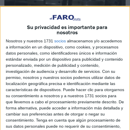
Su privacidad es importante para
nosotros
Nosotros y nuestros 1731
socios
almacenamos y/o accedemos
La definición del Ramadán nos indica que es el mes del
a información en un dispositivo, como cookies, y procesamos
ayuno y de la oración, así como de la reflexión y la
datos personales, como identificadores únicos e información
comunidad. Siendo esta última palabra la que cobra un
estándar enviada por un dispositivo para publicidad y contenido
mayor sentido en momentos en los que nos damos cuenta
personalizado, medición de publicidad y contenido,
investigación de audiencia y desarrollo de servicios.
Con su
que mientras algunos tienen la suerte de contar con todo lo
permiso, nosotros y nuestros socios podemos utilizar datos de
necesario, otros atraviesan por momentos sumamente
localización geográfica precisa e identificación mediante las
difíciles al no tener ni siquiera lo básico para una vida
características de dispositivos. Puede hacer clic para otorgarnos
digna.
su consentimiento a nosotros y a nuestros 1731 socios para
que llevemos a cabo el procesamiento previamente descrito. De
La solidaridad entra entonces en escena para hacer lo
forma alternativa, puede acceder a información más detallada y
cambiar sus preferencias antes de otorgar o negar su
posible y ayudar a quienes necesitan una mano amiga y
consentimiento.
Tenga en cuenta que algún procesamiento de
en este caso en particular un plato de comida para mitigar
sus datos personales puede no requerir de su consentimiento,