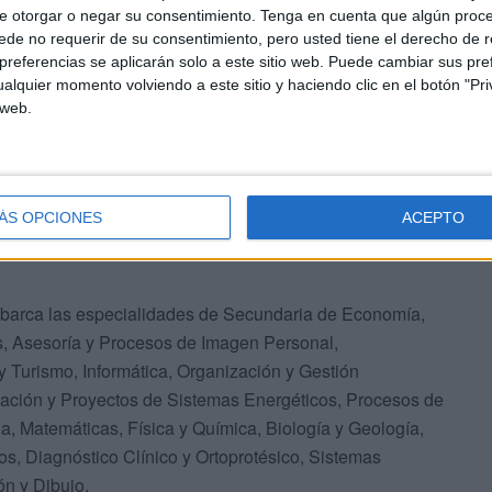
e otorgar o negar su consentimiento.
Tenga en cuenta que algún proc
de no requerir de su consentimiento, pero usted tiene el derecho de r
referencias se aplicarán solo a este sitio web. Puede cambiar sus pref
alquier momento volviendo a este sitio y haciendo clic en el botón "Pri
 web.
a
ÁS OPCIONES
ACEPTO
 abarca las especialidades de Secundaria de Economía,
s, Asesoría y Procesos de Imagen Personal,
 y Turismo, Informática, Organización y Gestión
ación y Proyectos de Sistemas Energéticos, Procesos de
ia, Matemáticas, Física y Química, Biología y Geología,
os, Diagnóstico Clínico y Ortoprotésico, Sistemas
n y Dibujo.