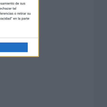
esamiento de sus
echazar tal
erencias o retirar su
vacidad" en la parte