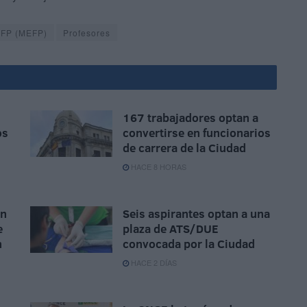
y FP (MEFP)
Profesores
167 trabajadores optan a
os
convertirse en funcionarios
de carrera de la Ciudad
HACE 8 HORAS
ón
Seis aspirantes optan a una
e
plaza de ATS/DUE
n
convocada por la Ciudad
HACE 2 DÍAS