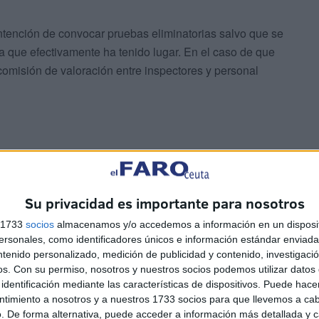
 intención de convocar pruebas eliminatorias salvo que se
a que efectivamente ha tenido lugar. En el caso de que
omisión de valoración entre inspectores y personal
rán para los cursos escolares venideros “hasta que se
Su privacidad es importante para nosotros
ra plazas del mismo Cuerpo docente y especialidad”. La
s 1733
socios
almacenamos y/o accedemos a información en un disposit
 a que se siga formando parte de ellas a fecha 30 de
sonales, como identificadores únicos e información estándar enviada 
igación de presentar solicitud para continuar en las del
ntenido personalizado, medición de publicidad y contenido, investigaci
pondiente actualización de méritos.
os.
Con su permiso, nosotros y nuestros socios podemos utilizar datos 
identificación mediante las características de dispositivos. Puede hacer
ntimiento a nosotros y a nuestros 1733 socios para que llevemos a ca
. De forma alternativa, puede acceder a información más detallada y 