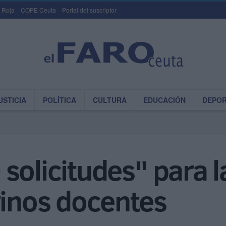
 Roja
COPE Ceuta
Portal del suscriptor
USTICIA
POLÍTICA
CULTURA
EDUCACIÓN
DEPO
solicitudes" para 
rinos docentes