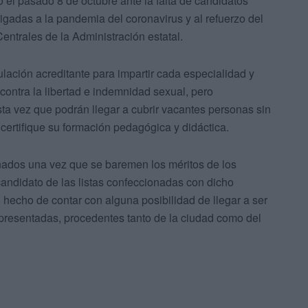
 el pasado 8 de octubre ante la falta de candidatos
ligadas a la pandemia del coronavirus y al refuerzo del
entrales de la Administración estatal.
ulación acreditante para impartir cada especialidad y
contra la libertad e indemnidad sexual, pero
ta vez que podrán llegar a cubrir vacantes personas sin
e certifique su formación pedagógica y didáctica.
nados una vez que se baremen los méritos de los
candidato de las listas confeccionadas con dicho
 hecho de contar con alguna posibilidad de llegar a ser
presentadas, procedentes tanto de la ciudad como del