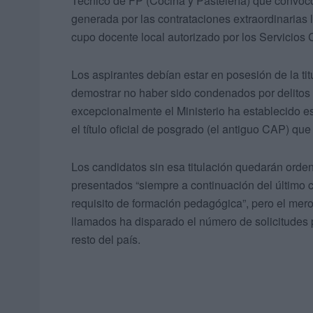
Técnico de FP (Cocina y Pastelería) que convocó
generada por las contrataciones extraordinarias 
cupo docente local autorizado por los Servicios C
Los aspirantes debían estar en posesión de la tit
demostrar no haber sido condenados por delitos 
excepcionalmente el Ministerio ha establecido es
el título oficial de posgrado (el antiguo CAP) qu
Los candidatos sin esa titulación quedarán orde
presentados “siempre a continuación del último 
requisito de formación pedagógica”, pero el mero
llamados ha disparado el número de solicitudes 
resto del país.