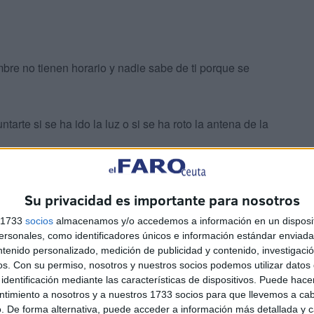
mbre no tienen horario y nadie sabe de ti porque se
rte si se ha ido la luz o si se ha roto la antena de la
Su privacidad es importante para nosotros
s 1733
socios
almacenamos y/o accedemos a información en un disposit
sonales, como identificadores únicos e información estándar enviada 
 en un paisaje constante de paredes, muebles cuadros y
ntenido personalizado, medición de publicidad y contenido, investigaci
 de la que eres prisionero.
os.
Con su permiso, nosotros y nuestros socios podemos utilizar datos 
identificación mediante las características de dispositivos. Puede hacer
ntimiento a nosotros y a nuestros 1733 socios para que llevemos a ca
ta esa soledad pegajosa y nauseabunda que te envuelve.
. De forma alternativa, puede acceder a información más detallada y 