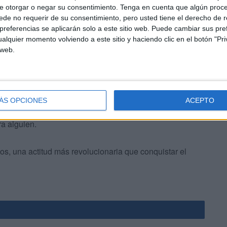
e otorgar o negar su consentimiento.
Tenga en cuenta que algún proc
de no requerir de su consentimiento, pero usted tiene el derecho de r
o pensaremos que debemos hacer algo? ¿Cuándo
referencias se aplicarán solo a este sitio web. Puede cambiar sus pref
e importan a nadie?
alquier momento volviendo a este sitio y haciendo clic en el botón "Pri
 web.
ÁS OPCIONES
ACEPTO
 los que necesitan oír a alguien, esperar a alguien,
ra alguien.
os, una actitud más revolucionaria que conquistar el