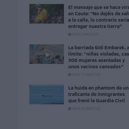
El mensaje que se hace vir
en Ceuta: "No dejéis de sal
a la calle, lo contrario serí
entregar nuestra tierra"
HACE 2 MINUTOS
La barriada Sidi Embarek, a
límite: “niñas violadas, cas
300 mujeres asentadas y
unos vecinos cansados”
HACE 17 MINUTOS
La huida en phantom de un
traficante de inmigrantes
que frenó la Guardia Civil
HACE 52 MINUTOS