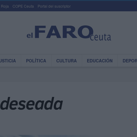
 Roja
COPE Ceuta
Portal del suscriptor
USTICIA
POLÍTICA
CULTURA
EDUCACIÓN
DEPO
 deseada