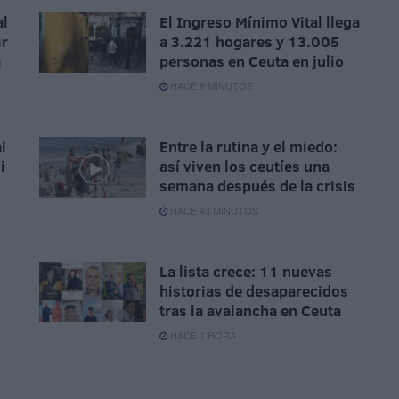
al
El Ingreso Mínimo Vital llega
ir
a 3.221 hogares y 13.005
a
personas en Ceuta en julio
HACE 8 MINUTOS
l
Entre la rutina y el miedo:
i
así viven los ceutíes una
semana después de la crisis
HACE 43 MINUTOS
La lista crece: 11 nuevas
historias de desaparecidos
tras la avalancha en Ceuta
HACE 1 HORA