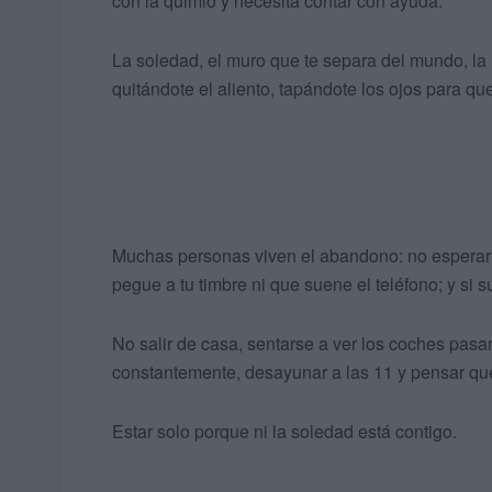
con la quimio y necesita contar con ayuda.
La soledad, el muro que te separa del mundo, la 
quitándote el aliento, tapándote los ojos para q
Muchas personas viven el abandono: no esperar a
pegue a tu timbre ni que suene el teléfono; y s
No salir de casa, sentarse a ver los coches pasa
constantemente, desayunar a las 11 y pensar que
Estar solo porque ni la soledad está contigo.