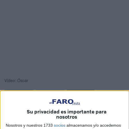
Vídeo: Óscar
Lo que para el
Padre Alberto
era una tarea más dentro de
Su privacidad es importante para
una multitudinaria celebración religiosa, terminó
nosotros
convirtiéndose en una imagen muy difundida durante la
Nosotros y nuestros 1733
socios
almacenamos y/o accedemos