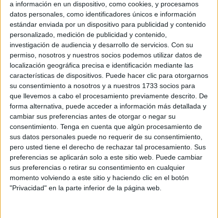
visita apostólica del
Papa León XIV
a Madrid. El
a información en un dispositivo, como cookies, y procesamos
datos personales, como identificadores únicos e información
sacerdote agustino de Ceuta se vio sorprendido al
estándar enviada por un dispositivo para publicidad y contenido
descubrir que una fotografía suya dando la comunión a
personalizado, medición de publicidad y contenido,
varios fieles había sido publicada en el
diario de
investigación de audiencia y desarrollo de servicios.
Con su
información nacional 20 minutos
.
permiso, nosotros y nuestros socios podemos utilizar datos de
localización geográfica precisa e identificación mediante las
“Me han cazado”
, comenta entre risas al recordar cómo
características de dispositivos. Puede hacer clic para otorgarnos
se enteró de la repercusión de la instantánea gracias a
su consentimiento a nosotros y a nuestros 1733 socios para
que llevemos a cabo el procesamiento previamente descrito. De
varias personas que asistieron a la
eucaristía
y le
forma alternativa, puede acceder a información más detallada y
comunicaron que aparecía en una de las imágenes más
cambiar sus preferencias antes de otorgar o negar su
destacadas de la jornada.
consentimiento.
Tenga en cuenta que algún procesamiento de
sus datos personales puede no requerir de su consentimiento,
La fotografía recoge el momento en el que el
Padre
pero usted tiene el derecho de rechazar tal procesamiento. Sus
Alberto
da la comunión a varios fieles congregados en
preferencias se aplicarán solo a este sitio web. Puede cambiar
sus preferencias o retirar su consentimiento en cualquier
Madrid. Entre ellas se encuentra Andrea, una joven
momento volviendo a este sitio y haciendo clic en el botón
influencer
que recibió el bautismo hace apenas un año y
"Privacidad" en la parte inferior de la página web.
que recientemente ha descubierto la fe cristiana. La
instantánea capta el instante en el que vuelve a
recibir la