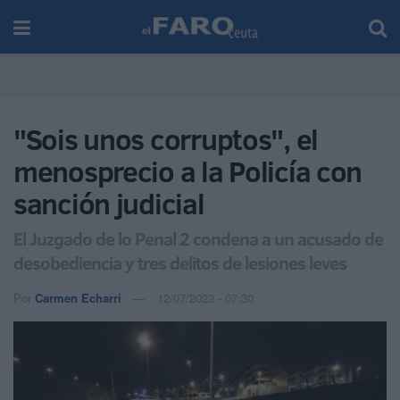
"Sois unos corruptos", el
menosprecio a la Policía con
sanción judicial
El Juzgado de lo Penal 2 condena a un acusado de
desobediencia y tres delitos de lesiones leves
Por
Carmen Echarri
12/07/2023 - 07:30