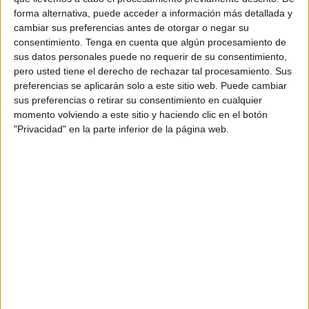
de desobediencia
no solo ha reconocido los hechos sino
forma alternativa, puede acceder a información más detallada y
cambiar sus preferencias antes de otorgar o negar su
que además ha aceptado la pena impuesta por el titular
consentimiento.
Tenga en cuenta que algún procesamiento de
del
Juzgado
de lo Penal número 2.
sus datos personales puede no requerir de su consentimiento,
pero usted tiene el derecho de rechazar tal procesamiento. Sus
Así, el llamado I.A.H.K. aceptó 3 meses de
prisión
que
preferencias se aplicarán solo a este sitio web. Puede cambiar
quedan en suspenso durante un periodo de 2 años, así
sus preferencias o retirar su consentimiento en cualquier
como el abono de un mes de multa con una cuota de 3
momento volviendo a este sitio y haciendo clic en el botón
"Privacidad" en la parte inferior de la página web.
euros diarios por cada uno de los tres delitos leves de
lesiones en los que incurrió.
Y es que fueron 3 integrantes del CNP los que resultaron
lesionados al intentar reducir al ahora condenado en una
madrugada en la que, sin razón alguna, fueron
menospreciados verbalmente de esta manera.
Suspensión de cárcel sometida al
abono del dinero