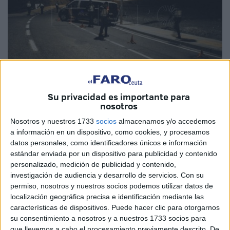
Imagen de archivo
Su privacidad es importante para
nosotros
Nosotros y nuestros 1733
socios
almacenamos y/o accedemos
a información en un dispositivo, como cookies, y procesamos
“Sois unos corruptos”, les dijo a varios agentes de la
datos personales, como identificadores únicos e información
Policía Nacional
que estaban de servicio en la zona de
estándar enviada por un dispositivo para publicidad y contenido
Arcos Quebrados
en Ceuta. Sin venir a cuenta afeó la
personalizado, medición de publicidad y contenido,
investigación de audiencia y desarrollo de servicios.
Con su
profesionalidad de los efectivos del CNP con los que
permiso, nosotros y nuestros socios podemos utilizar datos de
luego se encaró hasta terminar con los grilletes puestos.
localización geográfica precisa e identificación mediante las
características de dispositivos. Puede hacer clic para otorgarnos
Esto ocurrió el 24 de agosto de 2022 y ahora, casi un año
su consentimiento a nosotros y a nuestros 1733 socios para
después, el autor de lo que se ha calificado como
delito
que llevemos a cabo el procesamiento previamente descrito. De