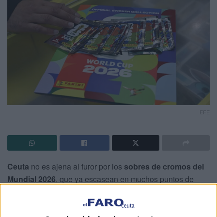
EFE
Ceuta
no es ajena al furor por los
sobres de cromos del
Mundial 2026
, que ya escasean en muchos puntos de
venta.
La
Copa del Mundo
de fútbol
es considerado el