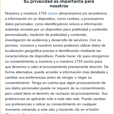
Su privacidad es importante para
acontecimiento deportivo más importante del mundo, un
nosotros
torneo que se disputa cada cuatro años y que encuentra
Nosotros y nuestros 1733
socios
almacenamos y/o accedemos
en la
colección
uno de sus grandes reclamos, lo que ha
a información en un dispositivo, como cookies, y procesamos
provocado que los comercios españoles se hayan
datos personales, como identificadores únicos e información
estándar enviada por un dispositivo para publicidad y contenido
quedado
sin existencias de
sobres de cromos
del
personalizado, medición de publicidad y contenido,
Mundial 2026 un mes después de su lanzamiento
.
investigación de audiencia y desarrollo de servicios.
Con su
permiso, nosotros y nuestros socios podemos utilizar datos de
La colección de la
Copa Mundial de la FIFA 2026
era
localización geográfica precisa e identificación mediante las
esperada desde los meses previos por los cientos de miles
características de dispositivos. Puede hacer clic para otorgarnos
de
aficionados al fútbol de todo el mundo
que acuden a
su consentimiento a nosotros y a nuestros 1733 socios para
que llevemos a cabo el procesamiento previamente descrito. De
los quioscos
cada cuatro veranos con el objetivo de
forma alternativa, puede acceder a información más detallada y
completar
el
álbum
de cromos
antes de que la selección
cambiar sus preferencias antes de otorgar o negar su
campeona alce el trofeo al cielo y se añada una estrella a
consentimiento.
Tenga en cuenta que algún procesamiento de
su camiseta.
sus datos personales puede no requerir de su consentimiento,
pero usted tiene el derecho de rechazar tal procesamiento. Sus
"La colección del
Mundial de
Catar en 2022
, al coincidir
preferencias se aplicarán solo a este sitio web. Puede cambiar
con la
época escolar
(el torneo se celebró entre
sus preferencias o retirar su consentimiento en cualquier
momento volviendo a este sitio y haciendo clic en el botón
noviembre y diciembre) hizo que fuera el mejor mundial