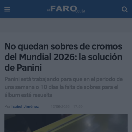
No quedan sobres de cromos
del Mundial 2026: la solución
de Panini
Panini está trabajando para que en el periodo de
una semana o 10 días la falta de sobres para el
álbum esté resuelta
Por
Isabel Jiménez
13/06/2026 - 17:59