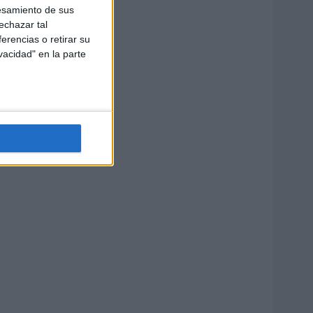
esamiento de sus
echazar tal
erencias o retirar su
vacidad" en la parte