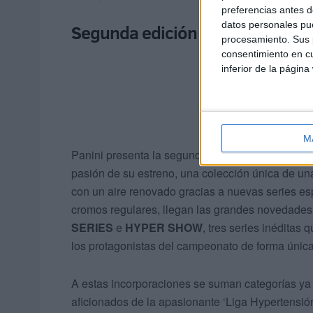
preferencias antes d
datos personales pue
Segunda edición de la Liga Hyp
procesamiento. Sus p
consentimiento en cu
inferior de la página
M
Panini presenta la segunda edición de su colec
pasión de su estreno, una colección única de un
con un aire renovado gracias a nuevas series es
cromos regulares, llegan las grandes novedades
SERIES
e
HYPER SHOW
, tres series inéditas
los protagonistas del campeonato de forma única
A estas incorporaciones se suman categorías y
aficionados de la apasionante ‘Liga Hypertensió