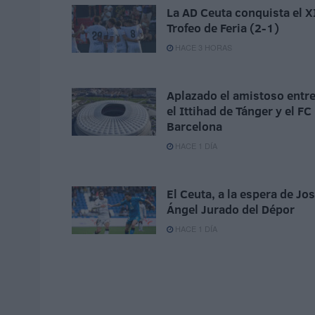
La AD Ceuta conquista el X
Trofeo de Feria (2-1)
HACE 3 HORAS
Aplazado el amistoso entr
el Ittihad de Tánger y el FC
Barcelona
HACE 1 DÍA
El Ceuta, a la espera de Jo
Ángel Jurado del Dépor
HACE 1 DÍA