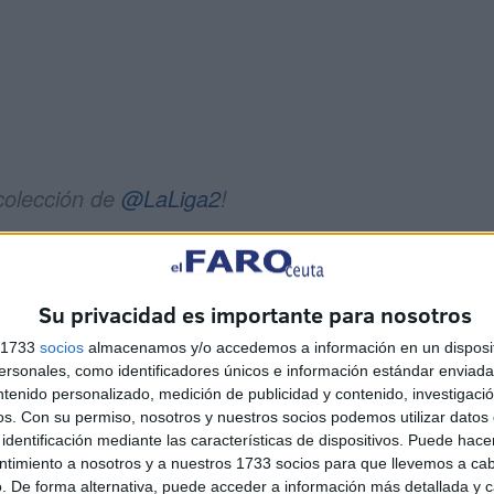
 colección de
@LaLiga2
!
de la categoría de plata más potente!
Su privacidad es importante para nosotros
s 1733
socios
almacenamos y/o accedemos a información en un disposit
a habituales y en nuestra tienda online
sonales, como identificadores únicos e información estándar enviada 
ntenido personalizado, medición de publicidad y contenido, investigaci
c.twitter.com/AZ1u7E5lmz
os.
Con su permiso, nosotros y nuestros socios podemos utilizar datos 
identificación mediante las características de dispositivos. Puede hacer
ntimiento a nosotros y a nuestros 1733 socios para que llevemos a ca
mos)
November 25, 2025
. De forma alternativa, puede acceder a información más detallada y 