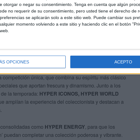
e otorgar o negar su consentimiento.
Tenga en cuenta que algún proc
de no requerir de su consentimiento, pero usted tiene el derecho de r
ermotion
referencias se aplicarán solo a este sitio web. Puede cambiar sus pref
alquier momento volviendo a este sitio y haciendo clic en el botón "Pri
 web.
ÁS OPCIONES
ACEPTO
ción
LALIGA HYPERMOTION
, y lo hace con la misma
a competición única, que combina su espíritu más clásico
peciales que aportan frescura y dinamismo. Junto a los
 de la temporada:
HYPER ICONOS, HYPER WORLD
 que amplían la experiencia del coleccionista y destacan a
.
a consolidadas como
HYPER ENERGY
, para que los
n’ puedan completar una colección poderosa y vibrante.