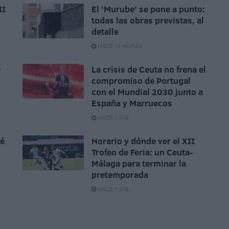
II
El 'Murube' se pone a punto:
todas las obras previstas, al
detalle
HACE 14 HORAS
e
La crisis de Ceuta no frena el
compromiso de Portugal
con el Mundial 2030 junto a
España y Marruecos
HACE 1 DÍA
sé
Horario y dónde ver el XII
Trofeo de Feria: un Ceuta-
Málaga para terminar la
pretemporada
HACE 1 DÍA