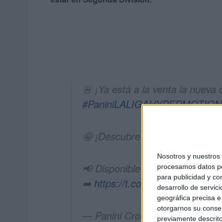
🚨 ¡Ya está a la venta la nueva
#PaniniLALIGAHYPERMOTION
🤩 ¡Descubre las nuevas series 
Nosotros y nuestro
📢 Disponible en puntos de vent
procesamos datos per
para publicidad y co
➡️
https://t.co/FW7CABbTRz
pi
desarrollo de servici
geográfica precisa e 
otorgarnos su conse
— Panini Cromos (@paninicro
previamente descrito