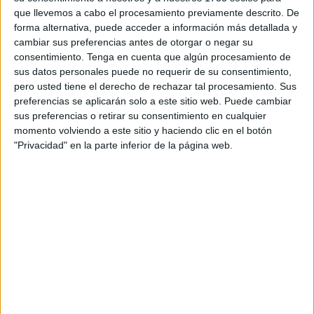
más comprado del mundo, el
EA FC26
,
estando la
que llevemos a cabo el procesamiento previamente descrito. De
ciudad autónoma representada por primera vez en el
forma alternativa, puede acceder a información más detallada y
mundo de los simuladores de fútbol.
cambiar sus preferencias antes de otorgar o negar su
consentimiento.
Tenga en cuenta que algún procesamiento de
Ahora, de la mano de Panini,
la
AD Ceuta
va a estar en la
sus datos personales puede no requerir de su consentimiento,
colección de cromos de la Segunda División
. O lo que
pero usted tiene el derecho de rechazar tal procesamiento. Sus
preferencias se aplicarán solo a este sitio web. Puede cambiar
es lo mismo, los caballas podrán tener por primera vez
sus preferencias o retirar su consentimiento en cualquier
cromos de colección oficial de sus jugadores favoritos de
momento volviendo a este sitio y haciendo clic en el botón
su equipo.
"Privacidad" en la parte inferior de la página web.
Panini lo confirmó
Queda poco... la colección saldrá en fechas
similares al año anterior.
— Panini Cromos (@paninicromos)
October
29, 2025
Una usuaria de la red social X (antiguamente conocida por