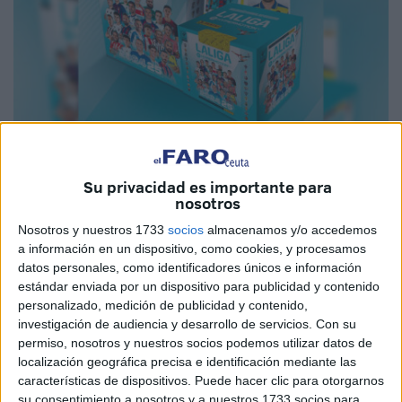
Imagen cedida
Su privacidad es importante para
nosotros
Nosotros y nuestros 1733
socios
almacenamos y/o accedemos
El
ascenso de la
Agrupación Deportiva Ceuta a la
a información en un dispositivo, como cookies, y procesamos
datos personales, como identificadores únicos e información
Segunda División
del fútbol español está dándole
estándar enviada por un dispositivo para publicidad y contenido
visibilidad en lugar imposibles hace tan solo unos tres
personalizado, medición de publicidad y contenido,
años
. La ciudad de la mano del club están viéndose por
investigación de audiencia y desarrollo de servicios.
Con su
lugares de gran calado.
permiso, nosotros y nuestros socios podemos utilizar datos de
localización geográfica precisa e identificación mediante las
Como ejemplo más claro
, la
presencia en el videojuego
características de dispositivos. Puede hacer clic para otorgarnos
su consentimiento a nosotros y a nuestros 1733 socios para