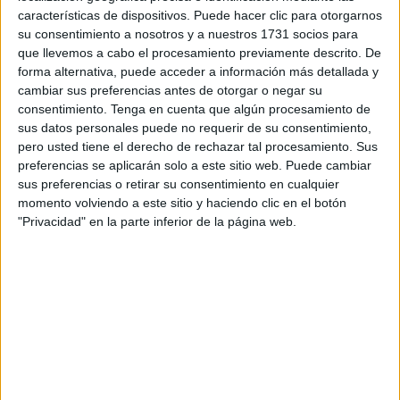
La empresa Panini ha puesto en marcha la aplicación
características de dispositivos. Puede hacer clic para otorgarnos
gratuita 'Panini Digital Collections' disponible para
su consentimiento a nosotros y a nuestros 1731 socios para
que llevemos a cabo el procesamiento previamente descrito. De
Android e iOS
, donde los aficionados pueden reunir los
forma alternativa, puede acceder a información más detallada y
cromos oficiales de
LaLiga
española
sin necesidad de
cambiar sus preferencias antes de otorgar o negar su
comprar sobres en formato físico.
consentimiento.
Tenga en cuenta que algún procesamiento de
sus datos personales puede no requerir de su consentimiento,
Una colección adaptada a los
pero usted tiene el derecho de rechazar tal procesamiento. Sus
preferencias se aplicarán solo a este sitio web. Puede cambiar
nuevos tiempos
sus preferencias o retirar su consentimiento en cualquier
momento volviendo a este sitio y haciendo clic en el botón
"Privacidad" en la parte inferior de la página web.
La propuesta busca trasladar a
móviles
y tablets la misma
emoción que generan los álbumes físicos. Aunque no
exista un cuaderno de cartón que guardar en la estantería,
el álbum virtual permite
abrir sobres, pegar cromos y
consultar en cualquier momento el progreso de la
colección
.
Descargar la aplicación es gratis y, aunque se puede