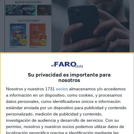
Su privacidad es importante para
nosotros
Fotos: App Panini Digital Collections
Nosotros y nuestros 1731
socios
almacenamos y/o accedemos
a información en un dispositivo, como cookies, y procesamos
datos personales, como identificadores únicos e información
estándar enviada por un dispositivo para publicidad y contenido
Los
cromos de fútbol
, un clásico de la infancia de
personalizado, medición de publicidad y contenido,
muchas generaciones en España, y también en
Ceuta
,
investigación de audiencia y desarrollo de servicios.
Con su
han dado el salto definitivo al mundo digital.
permiso, nosotros y nuestros socios podemos utilizar datos de
localización geográfica precisa e identificación mediante las