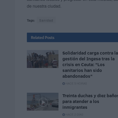
de nuestra ciudad.
Tags:
Sanidad
Related
Posts
Solidaridad carga contra la
gestión del Ingesa tras la
crisis en Ceuta: "Los
sanitarios han sido
abandonados"
HACE 5 HORAS
Treinta duchas y diez baño
para atender a los
inmigrantes
HACE 2 DÍAS