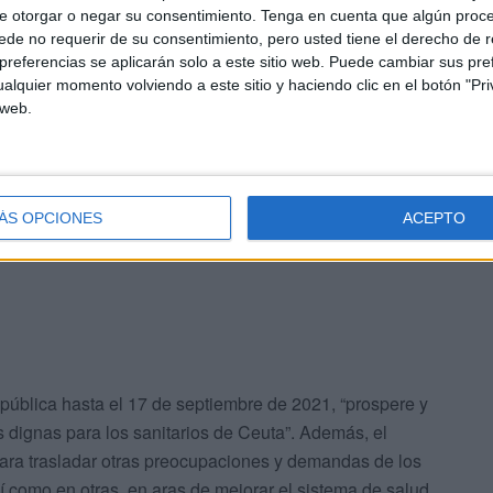
n de aquellas actividades de formación continuada que
e otorgar o negar su consentimiento.
Tenga en cuenta que algún proc
de no requerir de su consentimiento, pero usted tiene el derecho de r
ue trabajan en las instituciones sanitarias. Esto queda
referencias se aplicarán solo a este sitio web. Puede cambiar sus pref
 en la que se recoge que: “La formación continuada es el
alquier momento volviendo a este sitio y haciendo clic en el botón "Pri
manente al que tienen derecho y obligación los
 web.
ar los estudios de pregrado o de especialización y que está
s, habilidades y actitudes de los profesionales sanitarios
 demandas y necesidades, tanto sociales como del propio
ÁS OPCIONES
ACEPTO
 pública hasta el 17 de septiembre de 2021, “prospere y
dignas para los sanitarios de Ceuta”. Además, el
para trasladar otras preocupaciones y demandas de los
sí como en otras, en aras de mejorar el sistema de salud