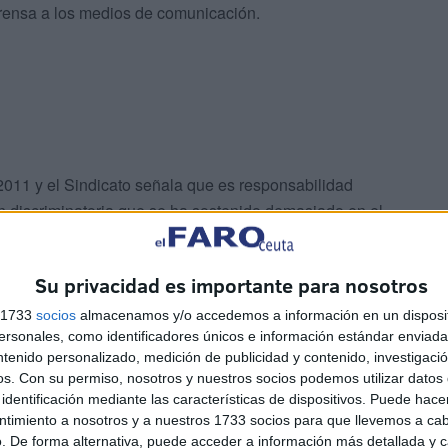
prensa a los medios de comunicación.
011 y el Sindicato señala que es responsabilidad
ón discriminatoria que se ha sostenido demasiado en el
esionales dependientes del Ingesa, al no poder computar
 Ingesa en los baremos de la bolsa de trabajo, las
Su privacidad es importante para nosotros
ursos-traslados”, han proseguido.
s 1733
socios
almacenamos y/o accedemos a información en un disposit
sonales, como identificadores únicos e información estándar enviada 
ntenido personalizado, medición de publicidad y contenido, investigaci
os.
Con su permiso, nosotros y nuestros socios podemos utilizar datos 
identificación mediante las características de dispositivos. Puede hacer
ntimiento a nosotros y a nuestros 1733 socios para que llevemos a ca
. De forma alternativa, puede acceder a información más detallada y 