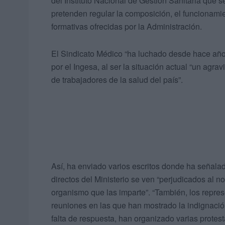
del Instituto Nacional de Gestión Sanitaria que s
pretenden regular la composición, el funcionamie
formativas ofrecidas por la Administración.
El Sindicato Médico “ha luchado desde hace años”
por el Ingesa, al ser la situación actual “un agrav
de trabajadores de la salud del país”.
Así, ha enviado varios escritos donde ha señalado
directos del Ministerio se ven “perjudicados al n
organismo que las imparte”. “También, los repre
reuniones en las que han mostrado la indignación
falta de respuesta, han organizado varias protest