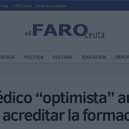
 Roja
COPE Ceuta
Portal del suscriptor
USTICIA
POLÍTICA
CULTURA
EDUCACIÓN
DEPO
édico “optimista” a
acreditar la forma