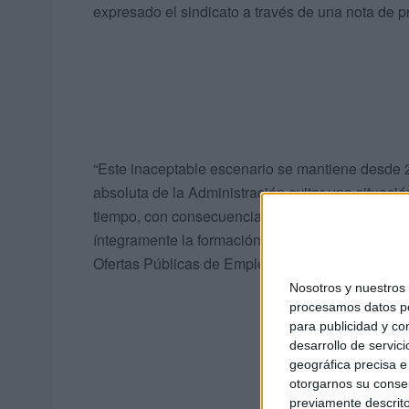
expresado el sindicato a través de una nota de 
“Este inaceptable escenario se mantiene desde 2
absoluta de la Administración evitar una situaci
tiempo, con consecuencias nocivas para los prof
íntegramente la formación impartida por el propio
Ofertas Públicas de Empleo (OPE) ni en los conc
Nosotros y nuestro
procesamos datos per
para publicidad y co
desarrollo de servici
geográfica precisa e 
otorgarnos su conse
previamente descrito