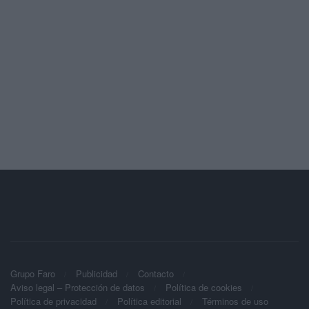
Grupo Faro
Publicidad
Contacto
Aviso legal – Protección de datos
Política de cookies
Política de privacidad
Política editorial
Términos de uso