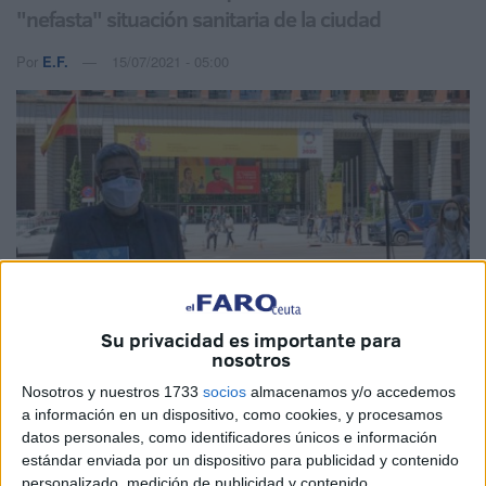
"nefasta" situación sanitaria de la ciudad
Por
E.F.
15/07/2021 - 05:00
Su privacidad es importante para
nosotros
Cedida
Nosotros y nuestros 1733
socios
almacenamos y/o accedemos
a información en un dispositivo, como cookies, y procesamos
datos personales, como identificadores únicos e información
estándar enviada por un dispositivo para publicidad y contenido
La dirección central del
Ingesa
ha contestado al informe
personalizado, medición de publicidad y contenido,