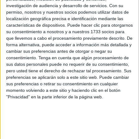
presentado por el
Sindicato Médico de Ceuta
, junto a la
investigación de audiencia y desarrollo de servicios.
Con su
permiso, nosotros y nuestros socios podemos utilizar datos de
Confederación Estatal de Sindicatos Médicos (CESM), en
localización geográfica precisa e identificación mediante las
el cual manifestaban sus quejas por la situación sanitaria
características de dispositivos. Puede hacer clic para otorgarnos
de la ciudad autónoma.
su consentimiento a nosotros y a nuestros 1733 socios para
que llevemos a cabo el procesamiento previamente descrito. De
En la carta de respuesta, la directora del Instituto Nacional
forma alternativa, puede acceder a información más detallada y
de Gestión Sanitaria, Belén Hernando Galán asegura que
cambiar sus preferencias antes de otorgar o negar su
consentimiento.
Tenga en cuenta que algún procesamiento de
toma el escrito del Sindicato “como un primer paso en el
sus datos personales puede no requerir de su consentimiento,
proceso de entendimiento para trabajar conjuntamente en
pero usted tiene el derecho de rechazar tal procesamiento. Sus
el objetivo de la mejora de la calidad asistencial y la
preferencias se aplicarán solo a este sitio web. Puede cambiar
atención a los pacientes”.
sus preferencias o retirar su consentimiento en cualquier
momento volviendo a este sitio y haciendo clic en el botón
Considera “un acierto que hayan concretado las áreas en
"Privacidad" en la parte inferior de la página web.
las que podemos trabajar, analizando la situación actual
de cada una, concretando las limitaciones y obstáculos
que dificultan cada cuestión planteada y considerar una
posible salida o solución de cada una”, en referencia al
informe presentado por el órgano sindical ceutí.