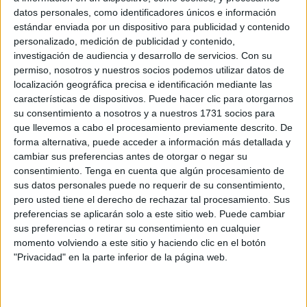
datos personales, como identificadores únicos e información
empresa
Hércules.
estándar enviada por un dispositivo para publicidad y contenido
personalizado, medición de publicidad y contenido,
No hay nadie para cobrar en el punto de salida ni tampoco
investigación de audiencia y desarrollo de servicios.
Con su
para accionar la barrera y que puedan salir los vehículos
permiso, nosotros y nuestros socios podemos utilizar datos de
que acceden a estas instalaciones que gestiona Mahersa,
localización geográfica precisa e identificación mediante las
que a su vez
derivó la gestión del aparcamiento en la
características de dispositivos. Puede hacer clic para otorgarnos
su consentimiento a nosotros y a nuestros 1731 socios para
empresa Hércules
. Todos los trabajadores que prestaban
que llevemos a cabo el procesamiento previamente descrito. De
ese servicio han sido despedidos.
forma alternativa, puede acceder a información más detallada y
cambiar sus preferencias antes de otorgar o negar su
La situación que ha comprobado in situ este periódico es
consentimiento.
Tenga en cuenta que algún procesamiento de
la siguiente. Un vehículo accede al puerto deportivo y al
sus datos personales puede no requerir de su consentimiento,
querer salir por el acceso que conduce al
Poblado
pero usted tiene el derecho de rechazar tal procesamiento. Sus
preferencias se aplicarán solo a este sitio web. Puede cambiar
Marinero
, en donde se ubica la taquilla con los precios por
sus preferencias o retirar su consentimiento en cualquier
tiempo de estancia, no había personal para atender ni
momento volviendo a este sitio y haciendo clic en el botón
tampoco para cobrar por la estancia.
"Privacidad" en la parte inferior de la página web.
El conductor ha tenido que volver a la entrada en donde
entrega el ticket para abonar el precio si ha superado los